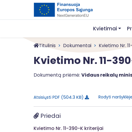
Kvietimai
P
Titulinis
Dokumentai
Kvietimo Nr. 1
Kvietimo Nr. 11-39
Dokumentą priėmė:
Vidaus reikalų minis
504.3 KB
Rodyti naršyklėj
Atsisiųsti PDF
Priedai
Kvietimo Nr. 11-390-K kriterijai