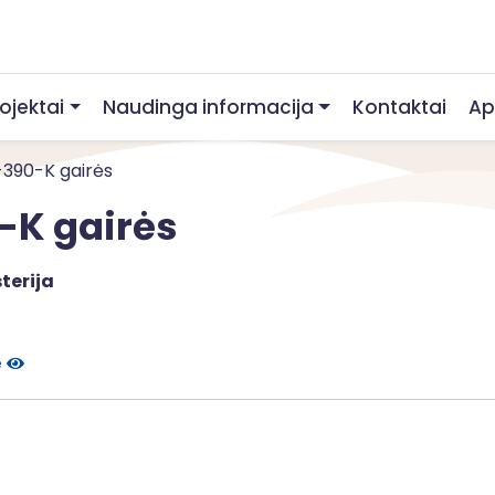
rojektai
Naudinga informacija
Kontaktai
Ap
1-390-K gairės
0-K gairės
terija
e