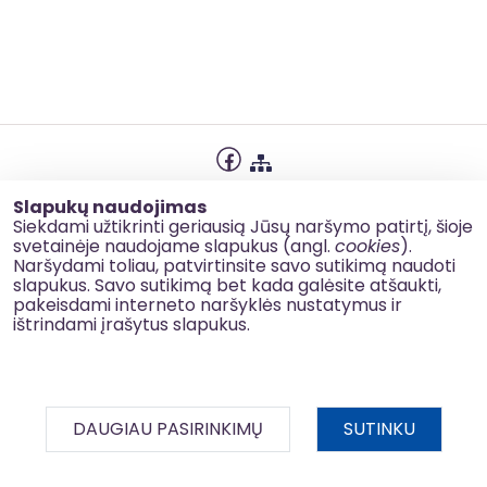
Privatumo politika
Slapukų naudojimas
Slapukų naudojimas
Siekdami užtikrinti geriausią Jūsų naršymo patirtį, šioje
svetainėje naudojame slapukus (angl.
cookies
).
Korupcijos prevencija
Naršydami toliau, patvirtinsite savo sutikimą naudoti
slapukus. Savo sutikimą bet kada galėsite atšaukti,
Kontaktai
pakeisdami interneto naršyklės nustatymus ir
ištrindami įrašytus slapukus.
© 2026 esinvesticijos.lt
DAUGIAU PASIRINKIMŲ
SUTINKU
BDAR