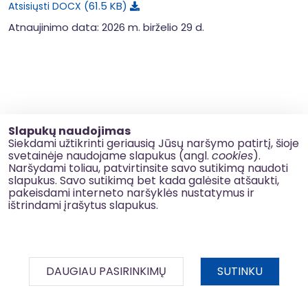
61.5 KB
Atsisiųsti DOCX
Atnaujinimo data: 2026 m. birželio 29 d.
Slapukų naudojimas
Siekdami užtikrinti geriausią Jūsų naršymo patirtį, šioje
svetainėje naudojame slapukus (angl.
cookies
).
Naršydami toliau, patvirtinsite savo sutikimą naudoti
slapukus. Savo sutikimą bet kada galėsite atšaukti,
Privatumo politika
pakeisdami interneto naršyklės nustatymus ir
ištrindami įrašytus slapukus.
Slapukų naudojimas
Korupcijos prevencija
Kontaktai
DAUGIAU PASIRINKIMŲ
SUTINKU
© 2026 esinvesticijos.lt
BDAR