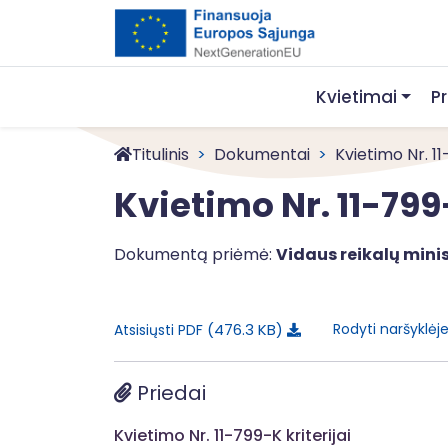
Kvietimai
P
Titulinis
Dokumentai
Kvietimo Nr. 1
Kvietimo Nr. 11-799
Dokumentą priėmė:
Vidaus reikalų minis
476.3 KB
Rodyti naršyklėj
Atsisiųsti PDF
Priedai
Kvietimo Nr. 11-799-K kriterijai