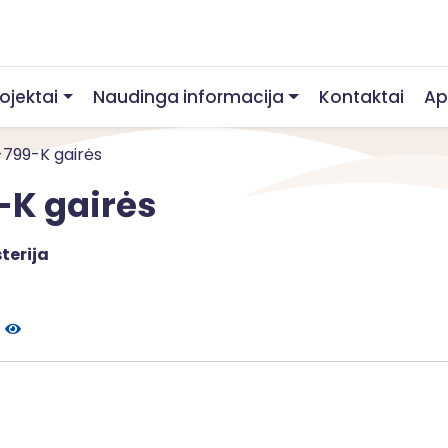
rojektai
Naudinga informacija
Kontaktai
Ap
1-799-K gairės
-K gairės
terija
e