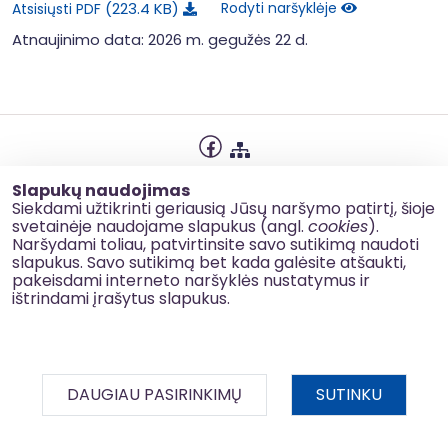
223.4 KB
Rodyti naršyklėje
Atsisiųsti PDF
Atnaujinimo data: 2026 m. gegužės 22 d.
Privatumo politika
Slapukų naudojimas
Slapukų naudojimas
Siekdami užtikrinti geriausią Jūsų naršymo patirtį, šioje
svetainėje naudojame slapukus (angl.
cookies
).
Korupcijos prevencija
Naršydami toliau, patvirtinsite savo sutikimą naudoti
slapukus. Savo sutikimą bet kada galėsite atšaukti,
Kontaktai
pakeisdami interneto naršyklės nustatymus ir
ištrindami įrašytus slapukus.
© 2026 esinvesticijos.lt
DAUGIAU PASIRINKIMŲ
SUTINKU
BDAR