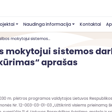
rojektai
Naudinga informacija
Kontaktai
Ap
lbos mokytojui sistemos...
s mokytojui sistemos darb
kūrimas“ aprašas
0 m. plėtros programos valdytojos Lietuvos Respublikos š
ės Nr. 12-003-03-01-03 „Užtikrinti visiems prieinamą šiu
. rugpjūčio 11 d. Lietuvos Respublikos švietimo, mokslo ir 