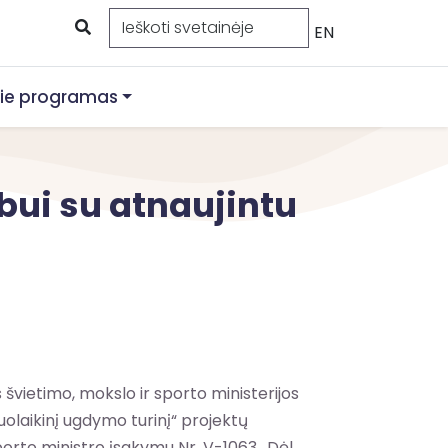
EN
ie programas
ui su atnaujintu
vietimo, mokslo ir sporto ministerijos
olaikinį ugdymo turinį“ projektų
sporto ministro įsakymu Nr. V-1063 „Dėl