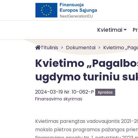
Kvietimai
P
Titulinis
Dokumentai
Kvietimo „Paga
Kvietimo „Pagalbo
ugdymo turiniu su
2024-03-19 Nr. 10-062-P
Aprašas
Finansavimo skyrimas
Kvietimas parengtas vadovaujantis 2021-203
mokslo plėtros programos pažangos priemon
finansavimo aprašu Nr. 1, patvirtintu 2023 m