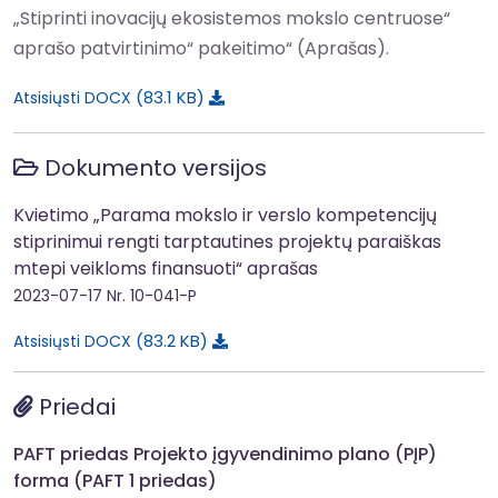
„Stiprinti inovacijų ekosistemos mokslo centruose“
aprašo patvirtinimo“ pakeitimo“ (Aprašas).
83.1 KB
Atsisiųsti DOCX
Dokumento versijos
Kvietimo „Parama mokslo ir verslo kompetencijų
stiprinimui rengti tarptautines projektų paraiškas
mtepi veikloms finansuoti“ aprašas
2023-07-17
Nr. 10-041-P
83.2 KB
Atsisiųsti DOCX
Priedai
PAFT priedas Projekto įgyvendinimo plano (PĮP)
forma (PAFT 1 priedas)