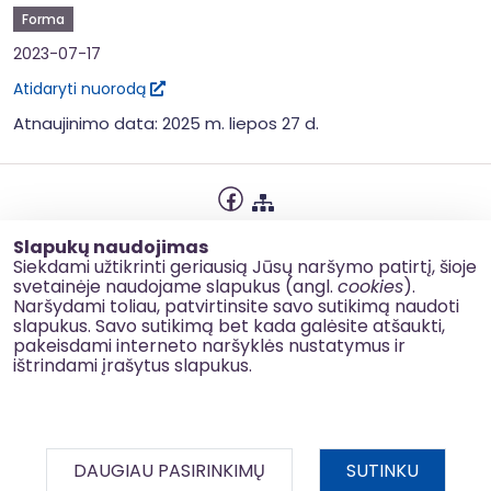
Forma
2023-07-17
Atidaryti nuorodą
Atnaujinimo data: 2025 m. liepos 27 d.
Privatumo politika
Slapukų naudojimas
Slapukų naudojimas
Siekdami užtikrinti geriausią Jūsų naršymo patirtį, šioje
svetainėje naudojame slapukus (angl.
cookies
).
Korupcijos prevencija
Naršydami toliau, patvirtinsite savo sutikimą naudoti
slapukus. Savo sutikimą bet kada galėsite atšaukti,
Kontaktai
pakeisdami interneto naršyklės nustatymus ir
ištrindami įrašytus slapukus.
© 2026 esinvesticijos.lt
DAUGIAU PASIRINKIMŲ
SUTINKU