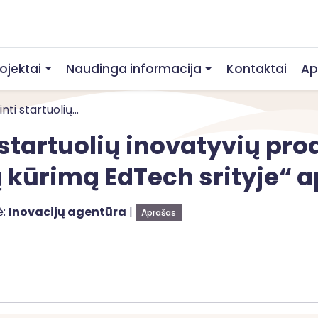
rojektai
Naudinga informacija
Kontaktai
Ap
ti startuolių...
 startuolių inovatyvių pro
 kūrimą EdTech srityje“ 
ė:
Inovacijų agentūra
|
Aprašas