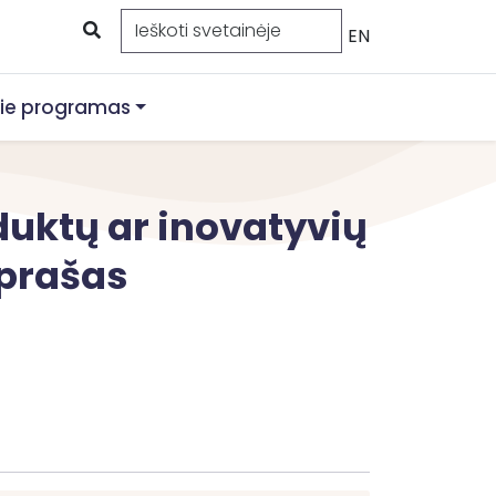
EN
ie programas
duktų ar inovatyvių
aprašas