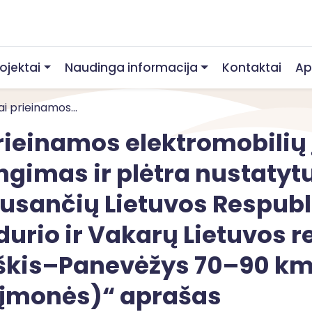
rojektai
Naudinga informacija
Kontaktai
Ap
i prieinamos...
rieinamos elektromobilių
engimas ir plėtra nustatyt
lausančių Lietuvos Respub
durio ir Vakarų Lietuvos re
škis–Panevėžys 70–90 km 
s įmonės)“ aprašas