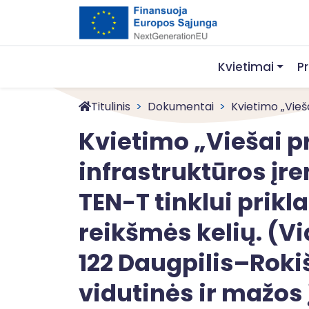
Kvietimai
P
Titulinis
Dokumentai
Kvietimo „Vieša
Kvietimo „Viešai p
infrastruktūros įr
TEN-T tinklui prik
reikšmės kelių. (Vi
122 Daugpilis–Roki
vidutinės ir mažo