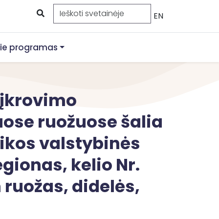
EN
ie programas
 įkrovimo
uose ruožuose šalia
likos valstybinės
gionas, kelio Nr.
ruožas, didelės,