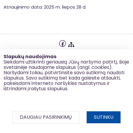
Atnaujinimo data: 2025 m. liepos 28 d.
Privatumo politika
Slapukų naudojimas
Slapukų naudojimas
Siekdami užtikrinti geriausią Jūsų naršymo patirtį, šioje
svetainėje naudojame slapukus (angl.
cookies
).
Korupcijos prevencija
Naršydami toliau, patvirtinsite savo sutikimą naudoti
slapukus. Savo sutikimą bet kada galėsite atšaukti,
Kontaktai
pakeisdami interneto naršyklės nustatymus ir
ištrindami įrašytus slapukus.
© 2026 esinvesticijos.lt
DAUGIAU PASIRINKIMŲ
SUTINKU
BDAR