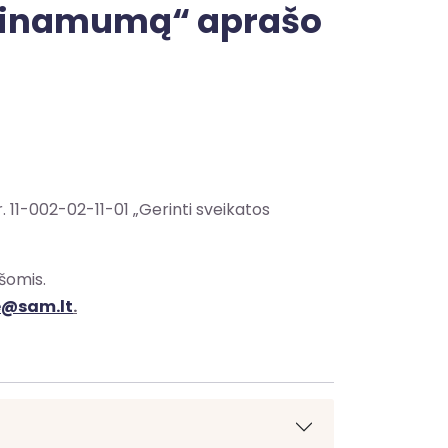
rieinamumą“ aprašo
 11-002-02-11-01 „Gerinti sveikatos
šomis.
ne@sam.lt
.