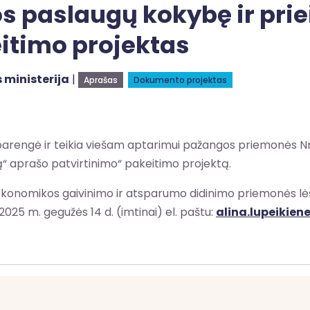
ros paslaugų kokybę ir p
itimo projektas
 ministerija
|
Aprašas
Dokumento projektas
 parengė ir teikia viešam aptarimui pažangos priemonės Nr.
“ aprašo patvirtinimo“ pakeitimo projektą.
konomikos gaivinimo ir atsparumo didinimo priemonės lė
2025 m. gegužės 14 d. (imtinai) el. paštu:
alina.lupeikie