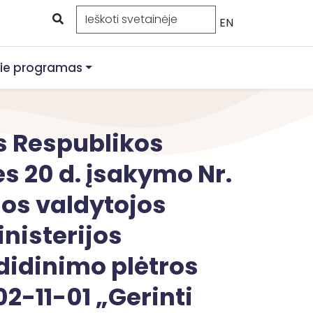
EN
ie programas
os Respublikos
s 20 d. įsakymo Nr.
os valdytojos
nisterijos
didinimo plėtros
-11-01 „Gerinti