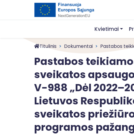
Kvietimai
P
Titulinis
Dokumentai
Pastabos teikia
Pastabos teikiamos
sveikatos apsaugos
V-988 „Dėl 2022–2
Lietuvos Respublik
sveikatos priežiūr
programos pažango