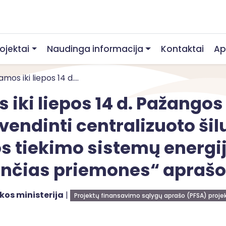
rojektai
Naudinga informacija
Kontaktai
Ap
mos iki liepos 14 d....
 iki liepos 14 d. Pažangos
endinti centralizuoto šil
s tiekimo sistemų energi
nčias priemones“ aprašo 
kos ministerija
|
Projektų finansavimo sąlygų aprašo (PFSA) proje