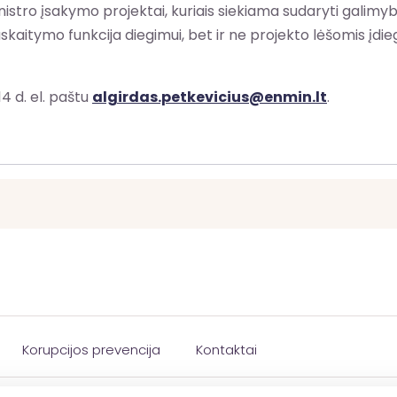
nistro įsakymo projektai, kuriais siekiama sudaryti galimyb
skaitymo funkcija diegimui, bet ir ne projekto lėšomis įdie
4 d. el. paštu
algirdas.petkevicius@enmin.lt
.
Korupcijos prevencija
Kontaktai