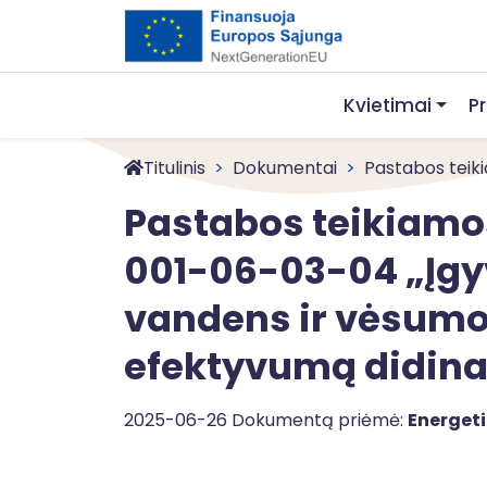
Kvietimai
P
Titulinis
Dokumentai
Pastabos teikia
Pastabos teikiamos
001-06-03-04 „Įgyv
vandens ir vėsumo
efektyvumą didina
2025-06-26 Dokumentą priėmė:
Energeti