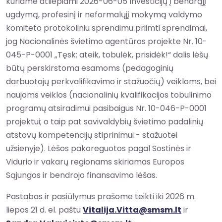
kuriame atliepiami 2026-06-05 Investicijų į bendrąjį
ugdymą, profesinį ir neformalųjį mokymą valdymo
komiteto protokoliniu sprendimu priimti sprendimai,
jog Nacionalinės švietimo agentūros projekte Nr. 10-
045-P-0001 „Tęsk: ateik, tobulėk, prisidėk!“ dalis lėšų
būtų perskirstoma esamoms (pedagoginių
darbuotojų perkvalifikavimo ir stažuočių) veikloms, bei
naujoms veiklos (nacionalinių kvalifikacijos tobulinimo
programų atsiradimui pasibaigus Nr. 10-046-P-0001
projektui; o taip pat savivaldybių švietimo padalinių
atstovų kompetencijų stiprinimui - stažuotei
užsienyje). Lėšos pakoreguotos pagal Sostinės ir
Vidurio ir vakarų regionams skiriamas Europos
Sąjungos ir bendrojo finansavimo lėšas.
Pastabas ir pasiūlymus prašome teikti iki 2026 m.
liepos 21 d. el. paštu
Vitalija.Vitta@smsm.lt
ir