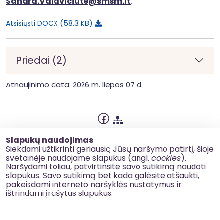
Sandra.Valaviciute@smsm.lt
.
58.3 KB
Atsisiųsti DOCX
Priedai (2)
Atnaujinimo data: 2026 m. liepos 07 d.
Privatumo politika
Slapukų naudojimas
Slapukų naudojimas
Siekdami užtikrinti geriausią Jūsų naršymo patirtį, šioje
svetainėje naudojame slapukus (angl.
cookies
).
Korupcijos prevencija
Naršydami toliau, patvirtinsite savo sutikimą naudoti
slapukus. Savo sutikimą bet kada galėsite atšaukti,
Kontaktai
pakeisdami interneto naršyklės nustatymus ir
ištrindami įrašytus slapukus.
© 2026 esinvesticijos.lt