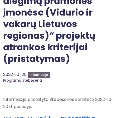
diegimą pramonės
įmonėse (Vidurio ir
vakarų Lietuvos
regionas)“ projektų
atrankos kriterijai
(pristatymas)
2022-10-20
Informacija
Programų stebėsena
Informacija pristatyta Stebėsenos komiteto 2022-10-
20 d. posėdyje.