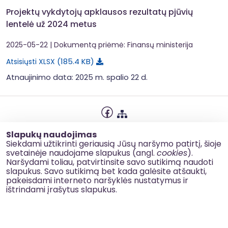
Projektų vykdytojų apklausos rezultatų pjūvių
lentelė už 2024 metus
2025-05-22
| Dokumentą priėmė: Finansų ministerija
185.4 KB
Atsisiųsti XLSX
Atnaujinimo data: 2025 m. spalio 22 d.
Privatumo politika
Slapukų naudojimas
Slapukų naudojimas
Siekdami užtikrinti geriausią Jūsų naršymo patirtį, šioje
svetainėje naudojame slapukus (angl.
cookies
).
Korupcijos prevencija
Naršydami toliau, patvirtinsite savo sutikimą naudoti
slapukus. Savo sutikimą bet kada galėsite atšaukti,
Kontaktai
pakeisdami interneto naršyklės nustatymus ir
ištrindami įrašytus slapukus.
© 2026 esinvesticijos.lt