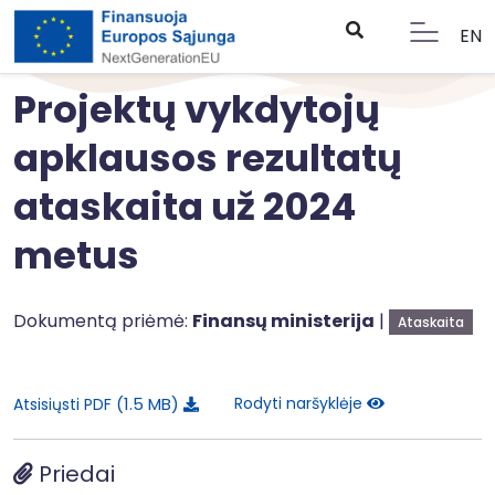
EN
Projektų vykdytojų
apklausos rezultatų
ataskaita už 2024
metus
Dokumentą priėmė:
Finansų ministerija
|
Ataskaita
1.5 MB
Rodyti naršyklėje
Atsisiųsti PDF
Priedai