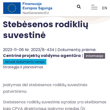
EN
Stebėsenos rodiklių
suvestinė
2023-11-06 Nr. 2023/8-434 | Dokumentą priėmė:
Centrinė projektų valdymo agentūra
|
Informacija
Aktuali dokumento versija
Strategija ir planavimas
Įsakymas dėl stebėsenos rodiklių suvestinės
patvirtinimo.
Stebėsenos rodiklių suvestinis sąrašas yra skelbiamas
kaip CPVA direktoriaus įsakymo priedas (žr.