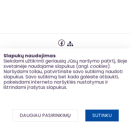
Privatumo politika
Slapukų naudojimas
Slapukų naudojimas
Siekdami užtikrinti geriausią Jūsų naršymo patirtį, šioje
svetainėje naudojame slapukus (angl.
cookies
).
Korupcijos prevencija
Naršydami toliau, patvirtinsite savo sutikimą naudoti
slapukus. Savo sutikimą bet kada galėsite atšaukti,
Kontaktai
pakeisdami interneto naršyklės nustatymus ir
ištrindami įrašytus slapukus.
© 2026 esinvesticijos.lt
DAUGIAU PASIRINKIMŲ
SUTINKU
BDAR