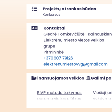
Projektų atrankos būdas
Konkursas
Kontaktai
Giedrė Tomkevičiūtė- Kalinauskie
Elektrėnų miesto vietos veiklos
grupė
Pirmininkė
+370 607 79126
elektrenumiestovvg@gmail.com
Finansuojamos veiklos
Galimi pa
BIVP metodo taikymas:
Viešieji j
parama vietos plėtros
vykdymo v
strategijų įgyvendinimui“
įgyvendini
Sostinės regione (ESF+)
asmenys, 