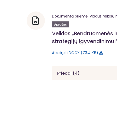
Dokumentą priėmė: Vidaus reikalų m
Aprašas
Veiklos „Bendruomenės in
strategijų įgyvendinimui
73.4 KB
Atsisiųsti DOCX
Priedai (4)