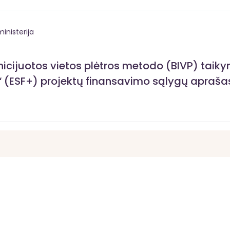
inisterija
icijuotos vietos plėtros metodo (BIVP) taik
“ (ESF+) projektų finansavimo sąlygų apraša