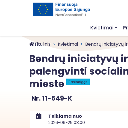
Kvietimai
P
Titulinis
Kvietimai
Bendrų iniciatyvų i
Bendrų iniciatyvų 
palengvinti sociali
mieste
Pasibaigęs
Nr. 11-549-K
Teikiama nuo
2026-06-29 08:00