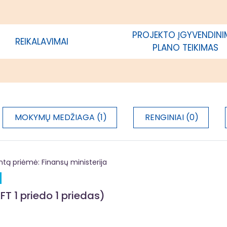
ėtros strategijos įgyvendinimo
je; savivaldybės, kurios teritorijoje
ama vietos plėtros strategija,
PROJEKTO ĮGYVENDIN
REIKALAVIMAI
acija
PLANO TEIKIMAS
MOKYMŲ MEDŽIAGA (1)
RENGINIAI (0)
 priėmė: Finansų ministerija
FT 1 priedo 1 priedas)