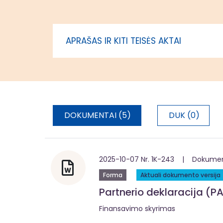
vietos pl
teritorijo
įgyvendin
APRAŠAS IR KITI TEISĖS AKTAI
administr
DOKUMENTAI (5)
DUK (0)
2025-10-07 Nr. 1K-243 | Dokumentą
Forma
Aktuali dokumento versija
Partnerio deklaracija (PA
Finansavimo skyrimas