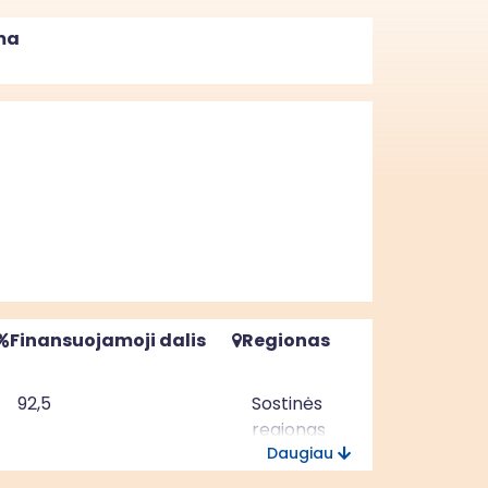
ma
Finansuojamoji dalis
Regionas
92,5
Sostinės
regionas
Daugiau