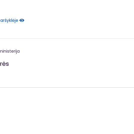
naršyklėje
inisterija
irės