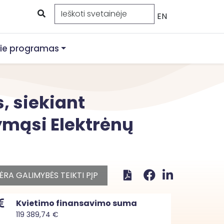
EN
ie programas
, siekiant
tymąsi Elektrėnų
ĖRA GALIMYBĖS TEIKTI PĮP
Kvietimo finansavimo suma
119 389,74 €