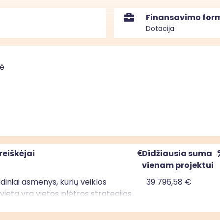
Finansavimo for
Dotacija
nė
reiškėjai
Didžiausia suma
vienam projektui
uridiniai asmenys, kurių veiklos
39 796,58 €
ieta yra vietos plėtros strategijos
mo teritorijoje; privatūs juridiniai
kurių veiklos vykdymo vieta yra