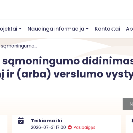
rojektai
Naudinga informacija
Kontaktai
Ap
r sąmoningumo...
ir sąmoningumo didinimas
nį ir (arba) verslumo vys
N
Teikiama iki
2026-07-31 17:00
Pasibaigęs