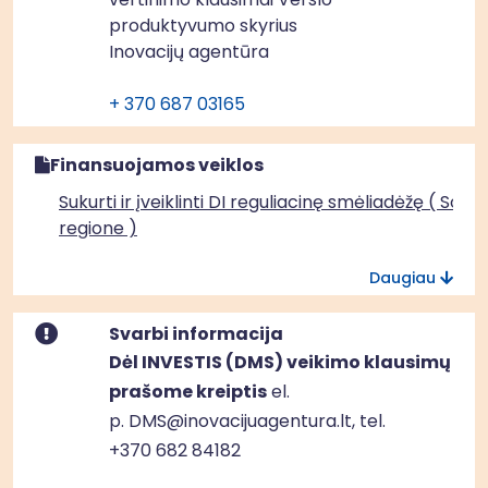
produktyvumo skyrius
Inovacijų agentūra
+ 370 687 03165
Finansuojamos veiklos
Sukurti ir įveiklinti DI reguliacinę smėliadėžę ( Sosti
regione )
Daugiau
Sukurti ir įveiklinti DI reguliacinę smėliadėžę (Vidurio
vakarų Lietuvos regione)
Svarbi informacija
Dėl INVESTIS (DMS) veikimo klausimų
prašome kreiptis
el.
p.
DMS@inovacijuagentura.lt
, tel.
+370 682 84182