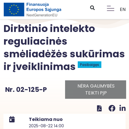
EN
Dirbtinio intelekto
reguliacinės
smėliadėžės sukūrimas
ir įveiklinimas
Pasibaigęs
NĖRA GALIMYBĖS
Nr. 02-125-P
TEIKTI PĮP
Teikiama nuo
2025-08-22 14:00