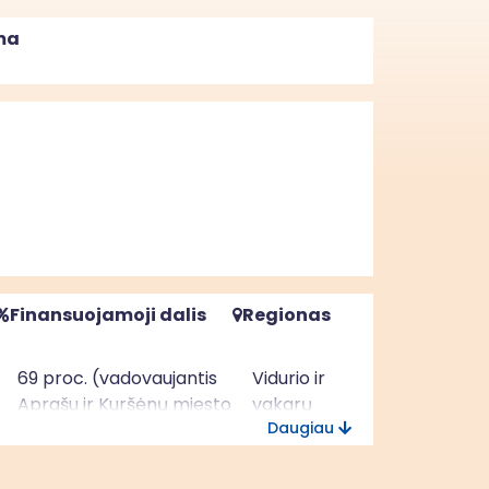
ma
Finansuojamoji dalis
Regionas
69 proc. (vadovaujantis
Vidurio ir
Aprašu ir Kuršėnų miesto
vakarų
Daugiau
vietos plėtros strategija)
Lietuvos
regionas