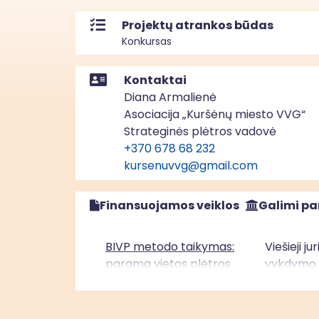
Projektų atrankos būdas
Konkursas
Kontaktai
Diana Armalienė
Asociacija „Kuršėnų miesto VVG“
Strateginės plėtros vadovė
+370 678 68 232
kursenuvvg@gmail.com
Finansuojamos veiklos
Galimi pa
BIVP metodo taikymas:
Viešieji j
parama vietos plėtros
vykdymo v
strategijų įgyvendinimui“
įgyvendini
Vidurio ir vakarų Lietuvos
asmenys, 
regione (ESF+)
vietos pl