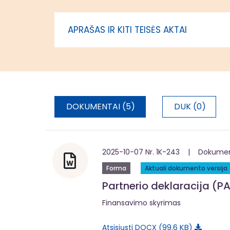
teritorijo
įgyvendin
APRAŠAS IR KITI TEISĖS AKTAI
administr
DOKUMENTAI (5)
DUK (0)
2025-10-07 Nr. 1K-243 | Dokumentą
Forma
Aktuali dokumento versija
Partnerio deklaracija (PA
Finansavimo skyrimas
99.6 KB
Atsisiųsti DOCX