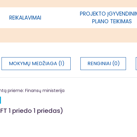
je; savivaldybės, kurios teritorijoje
ama vietos plėtros strategija,
PROJEKTO ĮGYVENDIN
REIKALAVIMAI
acija
PLANO TEIKIMAS
MOKYMŲ MEDŽIAGA (1)
RENGINIAI (0)
 priėmė: Finansų ministerija
FT 1 priedo 1 priedas)