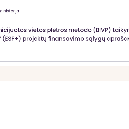
inisterija
icijuotos vietos plėtros metodo (BIVP) taik
“ (ESF+) projektų finansavimo sąlygų apraša