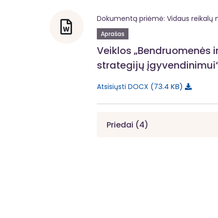
Dokumentą priėmė: Vidaus reikalų m
Aprašas
Veiklos „Bendruomenės in
strategijų įgyvendinimui
73.4 KB
Atsisiųsti DOCX
Priedai (4)