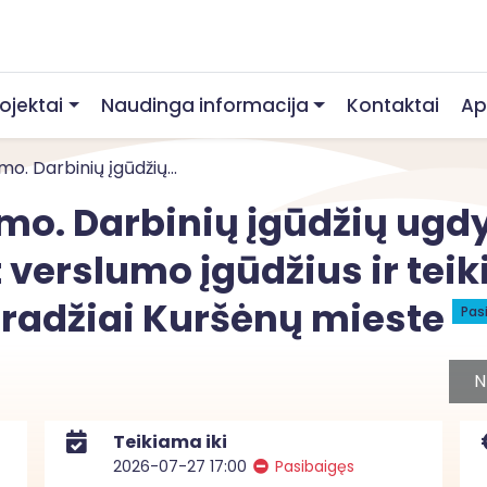
rojektai
Naudinga informacija
Kontaktai
Ap
. Darbinių įgūdžių...
mo. Darbinių įgūdžių ugd
verslumo įgūdžius ir tei
pradžiai Kuršėnų mieste
Pas
N
Teikiama iki
2026-07-27 17:00
Pasibaigęs