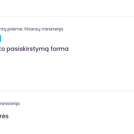
 priėmė: Finansų ministerija
eto pasiskirstymą forma
inisterija
rės