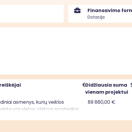
Finansavimo for
Dotacija
reiškėjai
Didžiausia suma
vienam projektui
uridiniai asmenys, kurių veiklos
89 880,00 €
ieta yra vietos plėtros strategijos
mo teritorijoje; privatūs juridiniai
kurių veiklos vykdymo vieta yra
ėtros strategijos įgyvendinimo