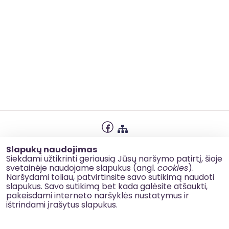
Privatumo politika
Slapukų naudojimas
Slapukų naudojimas
Siekdami užtikrinti geriausią Jūsų naršymo patirtį, šioje
svetainėje naudojame slapukus (angl.
cookies
).
Korupcijos prevencija
Naršydami toliau, patvirtinsite savo sutikimą naudoti
slapukus. Savo sutikimą bet kada galėsite atšaukti,
Kontaktai
pakeisdami interneto naršyklės nustatymus ir
ištrindami įrašytus slapukus.
© 2026 esinvesticijos.lt