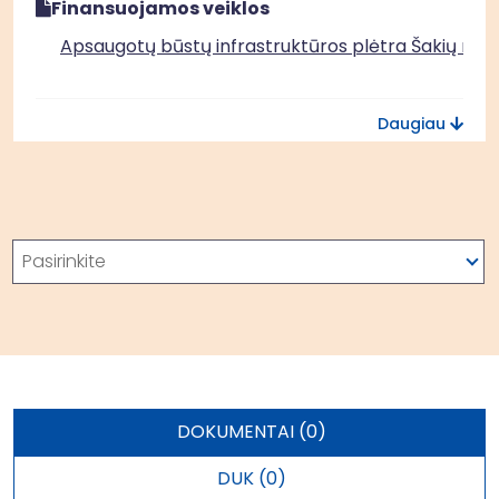
Finansuojamos veiklos
Apsaugotų būstų infrastruktūros plėtra Šakių rajo
Socialinių dirbtuvių modernizavimas ir plėtra Šakių
Daugiau
rajone
Paieška
Pasirinkite
DOKUMENTAI (0)
DUK (0)