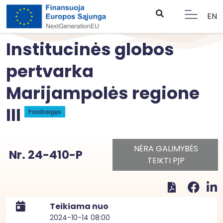
EN
Institucinės globos
pertvarka
Marijampolės regione
III
Pasibaigęs
NĖRA GALIMYBĖS
Nr. 24-410-P
TEIKTI PĮP
Teikiama nuo
2024-10-14 08:00