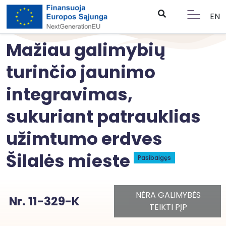
EN
Mažiau galimybių
turinčio jaunimo
integravimas,
sukuriant patrauklias
užimtumo erdves
Šilalės mieste
Pasibaigęs
NĖRA GALIMYBĖS
Nr. 11-329-K
TEIKTI PĮP