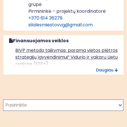
grupė
Pirmininkė – projektų koordinatorė
+370 614 36279
silalesmiestovvg@gmail.com
Finansuojamos veiklos
BIVP metodo taikymas: parama vietos plėtros
strategijų įgyvendinimui“ Vidurio ir vakarų Lietuvos
regione (ESF+)
Daugiau
Paieška
Pasirinkite