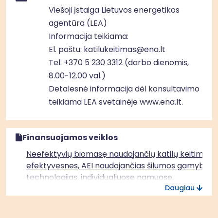
Viešoji įstaiga Lietuvos energetikos
agentūra (LEA)
Informacija teikiama:
El. paštu:
katilukeitimas@ena.lt
Tel.
+370 5 230 3312
(darbo dienomis,
8.00-12.00 val.)
Detalesnė informacija dėl konsultavimo
teikiama LEA svetainėje
www.ena.lt
.
Finansuojamos veiklos
Neefektyvių biomasę naudojančių katilų keitimas į
efektyvesnes, AEI naudojančias šilumos gamybos
technologijas, individualiuose namuose,
Daugiau
neprijungtuose prie CŠT visoje Lietuvoje