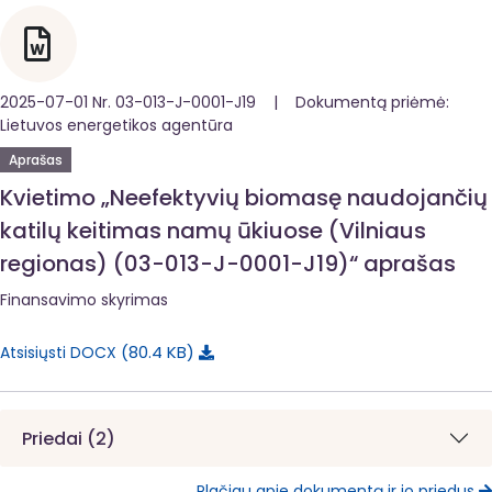
2025-07-01 Nr. 03-013-J-0001-J19 | Dokumentą priėmė:
Lietuvos energetikos agentūra
Aprašas
Kvietimo „Neefektyvių biomasę naudojančių
katilų keitimas namų ūkiuose (Vilniaus
regionas) (03-013-J-0001-J19)“ aprašas
Finansavimo skyrimas
80.4 KB
Atsisiųsti DOCX
Priedai (2)
Plačiau apie dokumentą ir jo priedus