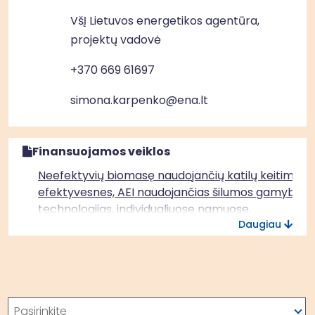
VšĮ Lietuvos energetikos agentūra,
projektų vadovė
+370 669 61697
simona.karpenko@ena.lt
Finansuojamos veiklos
Neefektyvių biomasę naudojančių katilų keitimas į
efektyvesnes, AEI naudojančias šilumos gamybos
technologijas, individualiuose namuose,
Daugiau
neprijungtuose prie CŠT visoje Lietuvoje
Paieška
Pasirinkite