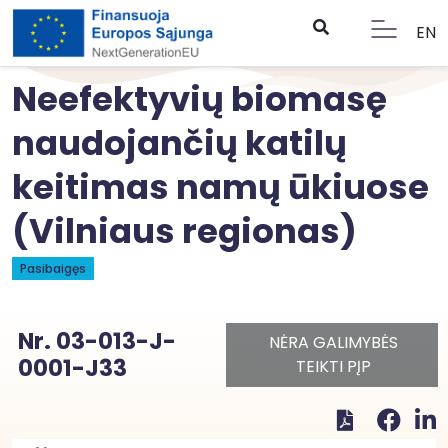
EN
Neefektyvių biomasę
naudojančių katilų
keitimas namų ūkiuose
(Vilniaus regionas)
Pasibaigęs
Nr. 03-013-J-
NĖRA GALIMYBĖS
0001-J33
TEIKTI PĮP