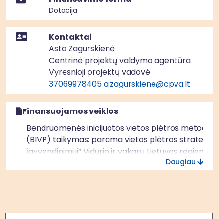
Dotacija
Kontaktai
Asta Zagurskienė
Centrinė projektų valdymo agentūra
Vyresnioji projektų vadovė
37069978405
a.zagurskiene@cpva.lt
Finansuojamos veiklos
Bendruomenės inicijuotos vietos plėtros metodo
(BIVP) taikymas: parama vietos plėtros strategijų
įgyvendinimui“ Vidurio ir vakarų Lietuvos regione
Daugiau
(ERPF)
Paieška