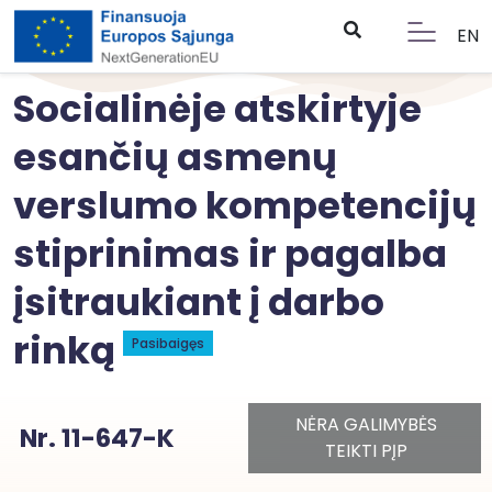
EN
Socialinėje atskirtyje
esančių asmenų
verslumo kompetencijų
stiprinimas ir pagalba
įsitraukiant į darbo
rinką
Pasibaigęs
NĖRA GALIMYBĖS
Nr. 11-647-K
TEIKTI PĮP