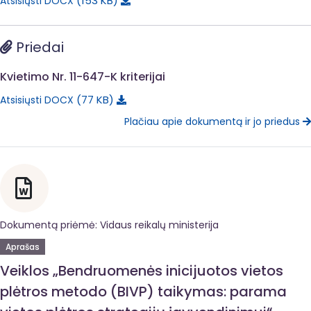
153 KB
Atsisiųsti DOCX
Priedai
Kvietimo Nr. 11-647-K kriterijai
77 KB
Atsisiųsti DOCX
Plačiau apie dokumentą ir jo priedus
Dokumentą priėmė: Vidaus reikalų ministerija
Aprašas
Veiklos „Bendruomenės inicijuotos vietos
plėtros metodo (BIVP) taikymas: parama