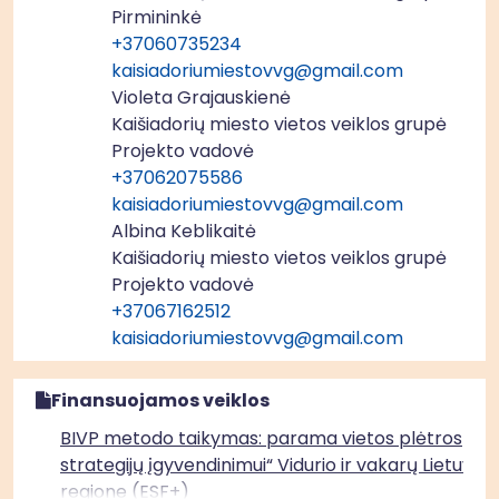
Pirmininkė
+37060735234
kaisiadoriumiestovvg@gmail.com
Violeta Grajauskienė
Kaišiadorių miesto vietos veiklos grupė
Projekto vadovė
+37062075586
kaisiadoriumiestovvg@gmail.com
Albina Keblikaitė
Kaišiadorių miesto vietos veiklos grupė
Projekto vadovė
+37067162512
kaisiadoriumiestovvg@gmail.com
Finansuojamos veiklos
BIVP metodo taikymas: parama vietos plėtros
strategijų įgyvendinimui“ Vidurio ir vakarų Lietuvos
regione (ESF+)