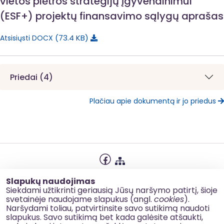
vietos plėtros strategijų įgyvendinimui“
(ESF+) projektų finansavimo sąlygų aprašas
73.4 KB
Atsisiųsti DOCX
Priedai (4)
Plačiau apie dokumentą ir jo priedus
Privatumo politika
Slapukų naudojimas
Slapukų naudojimas
Siekdami užtikrinti geriausią Jūsų naršymo patirtį, šioje
svetainėje naudojame slapukus (angl.
cookies
).
Korupcijos prevencija
Naršydami toliau, patvirtinsite savo sutikimą naudoti
slapukus. Savo sutikimą bet kada galėsite atšaukti,
Kontaktai