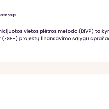
inisterija
icijuotos vietos plėtros metodo (BIVP) taik
“ (ESF+) projektų finansavimo sąlygų apraša