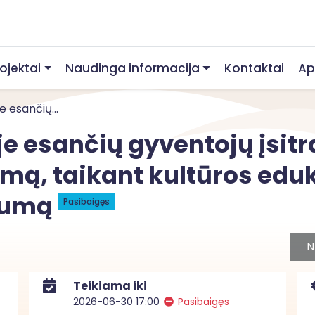
rojektai
Naudinga informacija
Kontaktai
Ap
e esančių...
je esančių gyventojų įsitr
ą, taikant kultūros eduk
ngumą
Pasibaigęs
N
Teikiama iki
2026-06-30 17:00
Pasibaigęs