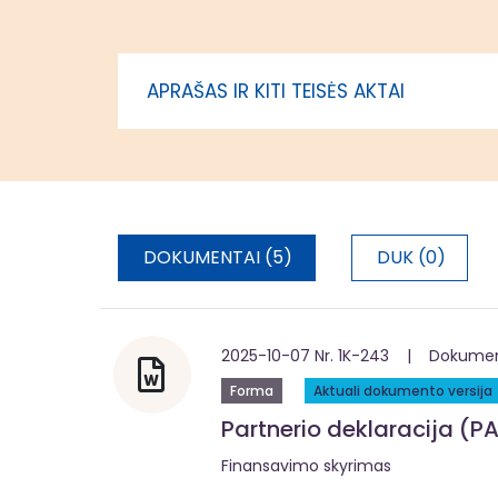
regione (ESF+)
vietos pl
teritorijo
įgyvendin
APRAŠAS IR KITI TEISĖS AKTAI
administr
DOKUMENTAI (5)
DUK (0)
2025-10-07 Nr. 1K-243 | Dokumentą
Forma
Aktuali dokumento versija
Partnerio deklaracija (PA
Finansavimo skyrimas