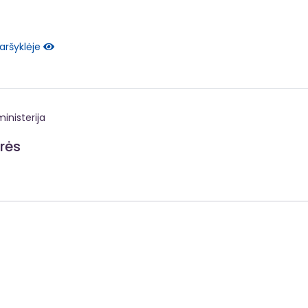
aršyklėje
inisterija
irės