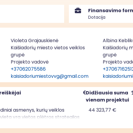
Finansavimo for
Dotacija
Violeta Grajauskienė
Albina Keblik
Kaišiadorių miesto vietos veiklos
Kaišiadorių m
grupė
grupė
Projekto vadovė
Projekto va
+37062075586
+3706716251
kaisiadoriumiestovvg@gmail.com
kaisiadoriu
reiškėjai
Didžiausia suma
vienam projektui
uridiniai asmenys, kurių veiklos
44 323,77 €
ieta yra vietos plėtros strategijos
mo teritorijoje; privatūs juridiniai
kurių veiklos vykdymo vieta yra