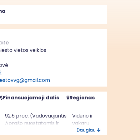
ma
aitė
iesto vietos veiklos
dovė
2
miestovvg@gmail.com
Finansuojamoji dalis
Regionas
92,5 proc. (Vadovaujantis
Vidurio ir
Aprašo nuostatomis ir
vakarų
Daugiau
Kaišiadorių miesto VVG
Lietuvos
2023-2029 m. VPS)
regionas