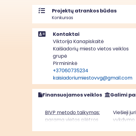
Projektų atrankos būdas
Konkursas
Kontaktai
Viktorija Kanapiskaitė
Kaišiadorių miesto vietos veiklos
grupė
Pirmininkė
+37060735234
kaisiadoriumiestovvg@gmail.com
Finansuojamos veiklos
Galimi pa
BIVP metodo taikymas:
Viešieji j
parama vietos plėtros
vykdymo v
strategijų įgyvendinimui“
įgyvendini
Vidurio ir vakarų Lietuvos
asmenys, 