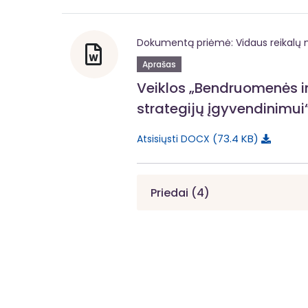
Dokumentą priėmė: Vidaus reikalų m
Aprašas
Veiklos „Bendruomenės in
strategijų įgyvendinimui
73.4 KB
Atsisiųsti DOCX
Priedai (4)