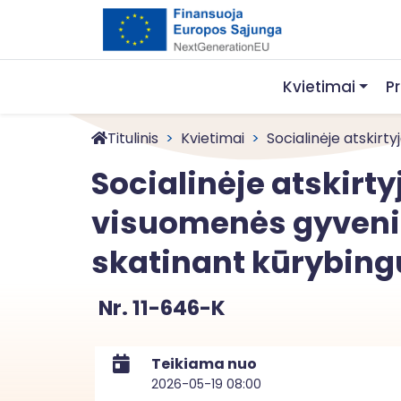
Kvietimai
P
Titulinis
Kvietimai
Socialinėje atskirtyj
Socialinėje atskirty
visuomenės gyvenim
skatinant kūrybi
Nr. 11-646-K
Teikiama nuo
2026-05-19 08:00