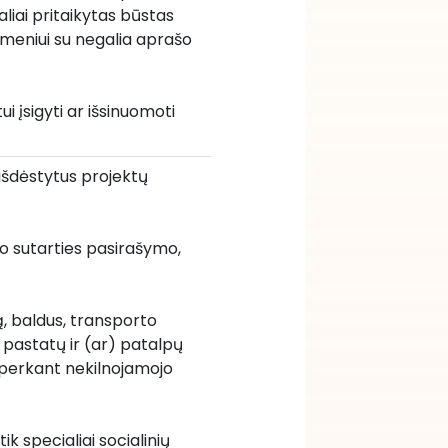
liai pritaikytas būstas 
smeniui su negalia aprašo 
įsigyti ar išsinuomoti 
e išdėstytus projektų 
kto sutarties pasirašymo, 
ą, baldus, transporto 
 pastatų ir (ar) patalpų 
perkant nekilnojamojo 
k specialiai socialinių 