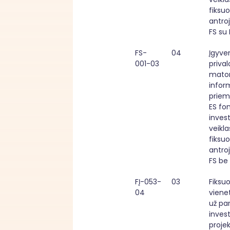
fiksuo
antroj
FS su
FS-
04
Įgyven
001-03
priva
mato
infor
priem
ES fon
investi
veiklas
fiksuo
antroj
FS be
FĮ-053-
03
Fiksuo
04
vienet
už pa
investi
projek