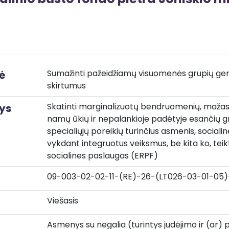
Sumažinti pažeidžiamų visuomenės grupių gerov
ė
skirtumus
Skatinti marginalizuotų bendruomenių, maža
ys
namų ūkių ir nepalankioje padėtyje esančių gru
specialiųjų poreikių turinčius asmenis, socialin
vykdant integruotus veiksmus, be kita ko, teik
socialines paslaugas (ERPF)
09-003-02-02-11-(RE)-26-(LT026-03-01-05)
Viešasis
Asmenys su negalia (turintys judėjimo ir (ar) psi