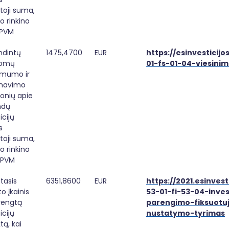
toji suma, 
o rinkino 
 PVM
dintų 
1475,4700
EUR
https://esinvesticijo
lomų 
01-fs-01-04-viesinim
mumo ir 
mavimo 
onių apie 
dų 
cijų 
 
toji suma, 
o rinkino 
 PVM
tasis 
6351,8600
EUR
https://2021.esinvest
o įkainis 
53-01-fi-53-04-inves
rengtą 
parengimo-fiksuotuj
cijų 
nustatymo-tyrimas
tą, kai 