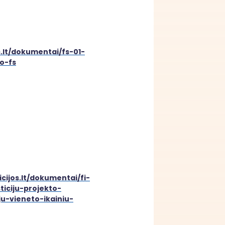
s.lt/dokumentai/fs-01-
o-fs
icijos.lt/dokumentai/fi-
ticiju-projekto-
u-vieneto-ikainiu-