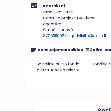
Kontaktai
Irma Gedvilaitė
Centrinė projektų valdymo
agentūra
Grupės vadovė
37069909271
i.gedvilaite@cpva.lt
Finansuojamos veiklos
Galimi par
Socialinio būsto fondo
Joniškio 
plėtra Joniškio mieste
Soci