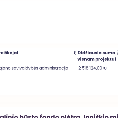
eiškėjai
Didžiausia suma
vienam projektui
rajono savivaldybės administracija
2 518 124,00 €
alinio būsto fondo plėtra Joniškio m