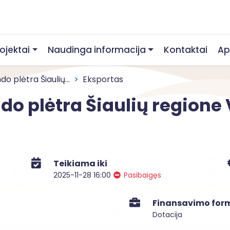
rojektai
Naudinga informacija
Kontaktai
Ap
do plėtra Šiaulių...
Eksportas
ndo plėtra Šiaulių regione
Teikiama iki
2025-11-28 16:00
Pasibaigęs
Finansavimo for
Dotacija