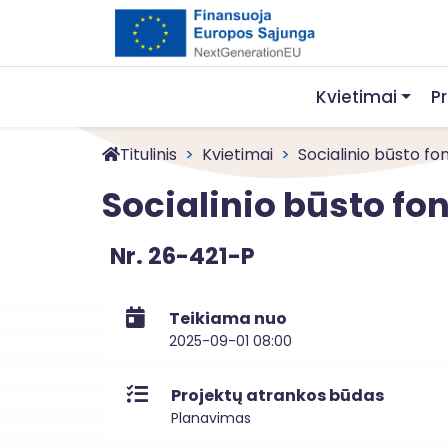
Kvietimai
P
Titulinis
Kvietimai
Socialinio būsto fon
Socialinio būsto fo
Nr. 26-421-P
Teikiama nuo
2025-09-01 08:00
Projektų atrankos būdas
Planavimas