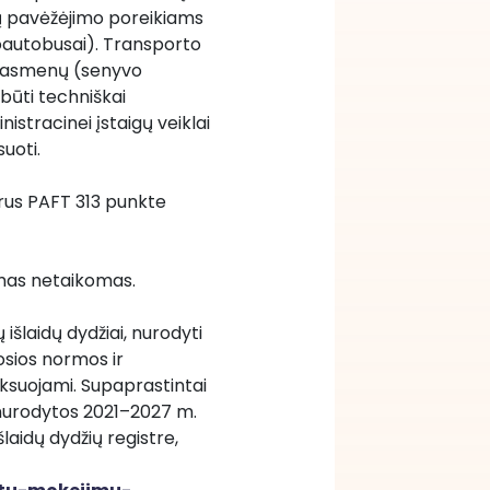
ių pavėžėjimo poreikiams 
oautobusai). Transporto 
ų asmenų (senyvo 
būti techniškai 
stracinei įstaigų veiklai 
suoti.
rus PAFT 313 punkte 
imas netaikomas.
šlaidų dydžiai, nurodyti 
tosios normos ir 
suojami. Supaprastintai 
nurodytos 2021–2027 m. 
idų dydžių registre, 