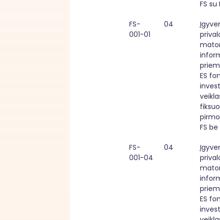
FS su
FS-
04
Įgyven
001-01
priva
mato
infor
priem
ES fon
investi
veiklas
fiksuo
pirmoj
FS be
FS-
04
Įgyven
001-04
priva
mato
infor
priem
ES fon
investi
veiklas