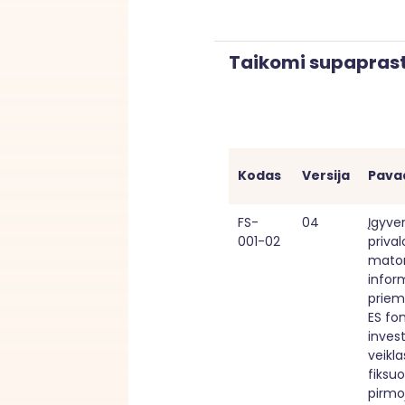
Taikomi supaprast
Kodas
Versija
Pava
FS-
04
Įgyven
001-02
priva
mato
infor
priem
ES fon
investi
veiklas
fiksuo
pirmoj