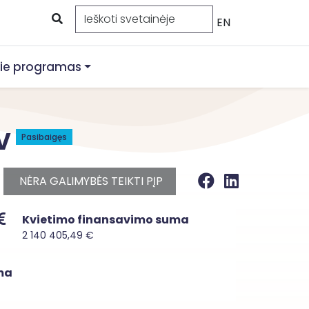
EN
ie programas
 V
Pasibaigęs
NĖRA GALIMYBĖS TEIKTI PĮP
Kvietimo finansavimo suma
2 140 405,49 €
ma