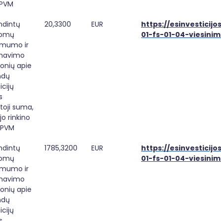
 PVM
dintų 
20,3300
EUR
https://esinvesticijo
lomų 
01-fs-01-04-viesinim
mumo ir 
mavimo 
onių apie 
dų 
cijų 
 
toji suma, 
o rinkino 
 PVM
dintų 
1785,3200
EUR
https://esinvesticijo
lomų 
01-fs-01-04-viesinim
mumo ir 
mavimo 
onių apie 
dų 
cijų 
 