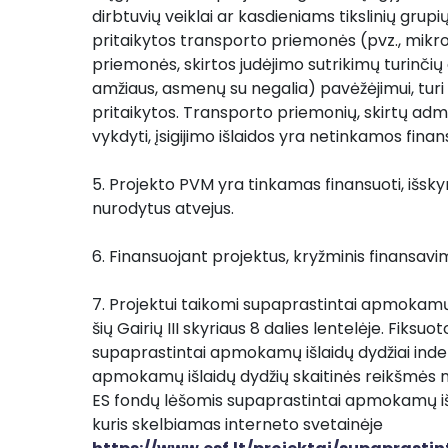
dirbtuvių veiklai ar kasdieniams tikslinių grup
pritaikytos transporto priemonės (pvz., mikr
priemonės, skirtos judėjimo sutrikimų turinči
amžiaus, asmenų su negalia) pavėžėjimui, turi 
pritaikytos. Transporto priemonių, skirtų admini
vykdyti, įsigijimo išlaidos yra netinkamos finan
5. Projekto PVM yra tinkamas finansuoti, išsky
nurodytus atvejus.
6. Finansuojant projektus, kryžminis finansav
7. Projektui taikomi supaprastintai apmokamų i
šių Gairių III skyriaus 8 dalies lentelėje. Fiksuo
supaprastintai apmokamų išlaidų dydžiai indek
apmokamų išlaidų dydžių skaitinės reikšmės 
ES fondų lėšomis supaprastintai apmokamų išla
kuris skelbiamas interneto svetainėje 