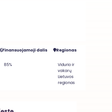
Finansuojamoji dalis
Regionas
85%
Vidurio ir
vakarų
Lietuvos
regionas
ieste