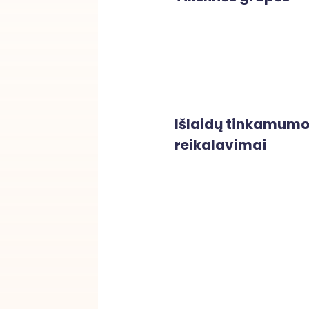
Išlaidų tinkamum
reikalavimai