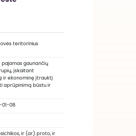
ės teritorinius 
s pajamas gaunančių 
pių, įskaitant 
ę ir ekonominę įtrauktį 
ti aprūpinimą būstu ir 
-01-08
chikos, ir (ar) proto, ir 