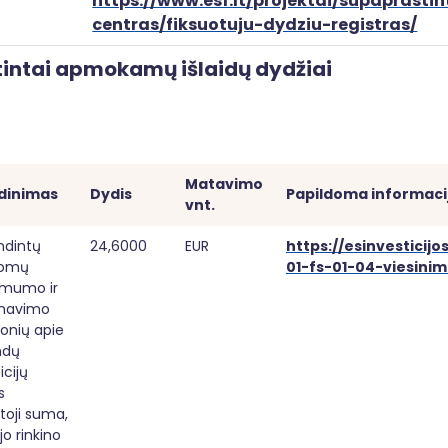
https://www.esf.lt/projektai/supaprast
centras/fiksuotuju-dydziu-registras/
intai apmokamų išlaidų dydžiai
Matavimo 
dinimas
Dydis
Papildoma informaci
vnt.
dintų 
24,6000
EUR
https://esinvesticijo
lomų 
01-fs-01-04-viesinim
mumo ir 
mavimo 
onių apie 
dų 
cijų 
 
toji suma, 
o rinkino 