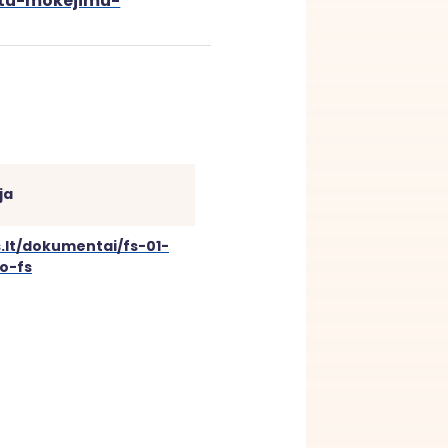
intu-mokejimu-
ja
s.lt/dokumentai/fs-01-
o-fs