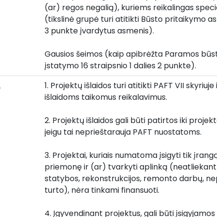
(ar) regos negalią), kuriems reikalingas specia
(tikslinė grupė turi atitikti Būsto pritaikymo a
3 punkte įvardytus asmenis).
Gausios šeimos (kaip apibrėžta Paramos būstui 
įstatymo 16 straipsnio 1 dalies 2 punkte).
1. Projektų išlaidos turi atitikti PAFT VII skyriuj
o
išlaidoms taikomus reikalavimus.
2. Projektų išlaidos gali būti patirtos iki proje
jeigu tai neprieštarauja PAFT nuostatoms.
3. Projektai, kuriais numatoma įsigyti tik įrang
priemonę ir (ar) tvarkyti aplinką (neatliekant
statybos, rekonstrukcijos, remonto darbų, ne
turto), nėra tinkami finansuoti.
4. Įgyvendinant projektus, gali būti įsigyjamos ti