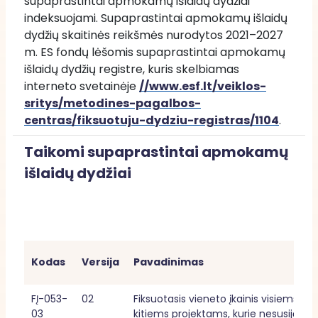
supaprastintai apmokamų išlaidų dydžiai 
indeksuojami. Supaprastintai apmokamų išlaidų 
dydžių skaitinės reikšmės nurodytos 2021–2027 
m. ES fondų lėšomis supaprastintai apmokamų 
išlaidų dydžių registre, kuris skelbiamas 
interneto svetainėje 
//www.esf.lt/veiklos-
sritys/metodines-pagalbos-
centras/fiksuotuju-dydziu-registras/1104
.
Taikomi supaprastintai apmokamų
išlaidų dydžiai
Kodas
Versija
Pavadinimas
FĮ-053-
02
Fiksuotasis vieneto įkainis visiems 
03
kitiems projektams, kurie nesusiję su 