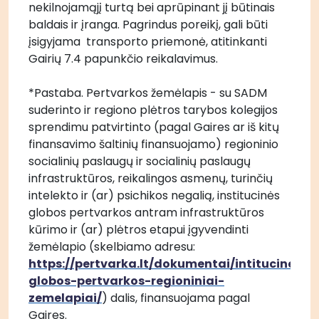
nekilnojamąjį turtą bei aprūpinant jį būtinais 
baldais ir įranga. Pagrindus poreikį, gali būti 
įsigyjama  transporto priemonė, atitinkanti 
Gairių 7.4 papunkčio reikalavimus.
*Pastaba. Pertvarkos žemėlapis - su SADM 
suderinto ir regiono plėtros tarybos kolegijos 
sprendimu patvirtinto (pagal Gaires ar iš kitų 
finansavimo šaltinių finansuojamo) regioninio 
socialinių paslaugų ir socialinių paslaugų 
infrastruktūros, reikalingos asmenų, turinčių 
intelekto ir (ar) psichikos negalią, institucinės 
globos pertvarkos antram infrastruktūros 
kūrimo ir (ar) plėtros etapui įgyvendinti 
žemėlapio (skelbiamo adresu: 
https://pertvarka.lt/dokumentai/intitucines-
globos-pertvarkos-regioniniai-
zemelapiai/
) dalis, finansuojama pagal 
Gaires.