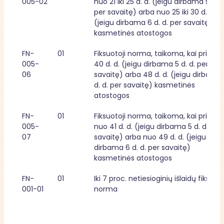
005-02
nuo 21 iki 25 d. d. (jeigu dirbama 5 d. d.
per savaitę) arba nuo 25 iki 30 d. d. 
(jeigu dirbama 6 d. d. per savaitę) 
kasmetinės atostogos
FN-
01
Fiksuotoji norma, taikoma, kai priklaus
005-
40 d. d. (jeigu dirbama 5 d. d. per 
06
savaitę) arba 48 d. d. (jeigu dirbama 
d. d. per savaitę) kasmetinės 
atostogos
FN-
01
Fiksuotoji norma, taikoma, kai priklaus
005-
nuo 41 d. d. (jeigu dirbama 5 d. d. per 
07
savaitę) arba nuo 49 d. d. (jeigu 
dirbama 6 d. d. per savaitę) 
kasmetinės atostogos
FN-
01
Iki 7 proc. netiesioginių išlaidų fiksuotoj
001-01
norma