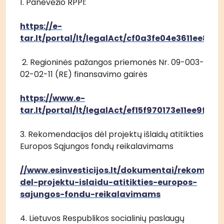
1. Panevėžio RPPl:
https://e-
tar.lt/portal/lt/legalAct/cf0a3fe04e3611ee81b
 2. Regioninės pažangos priemonės Nr. 09-003-
02-02-11 (RE) finansavimo gairės
https://www.e-
tar.lt/portal/lt/legalAct/ef15f970173e11ee9f7e
3. Rekomendacijos dėl projektų išlaidų atitikties 
Europos Sąjungos fondų reikalavimams
//www.esinvesticijos.lt/dokumentai/rekomend
del-projektu-islaidu-atitikties-europos-
sajungos-fondu-reikalavimams
4. Lietuvos Respublikos socialinių paslaugų 