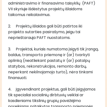
administravimo ir finansavimo taisyklių  (PAFT) 
VII skyriuje išdėstytus projektų išlaidoms 
taikomus reikalavimus.
2.	Projektų išlaidos gali būti patirtos iki 
projekto sutarties pasirašymo, jeigu tai 
neprieštarauja PAFT nuostatoms.
3.	Projektai, kuriais numatoma įsigyti tik įrangą, 
baldus, transporto priemonę ir (ar) tvarkyti 
aplinką (neatliekant pastatų ir (ar) patalpų 
statybos, rekonstrukcijos, remonto darbų, 
neperkant nekilnojamojo turto), nėra tinkami 
finansuoti.
4.	Įgyvendinant projektus, gali būti įsigyjamos 
tik specialiai socialinių dirbtuvių veiklai ar 
kasdieniams tikslinių grupių pavėžėjimo 
poreikiams pritaikytos transporto priemonės 