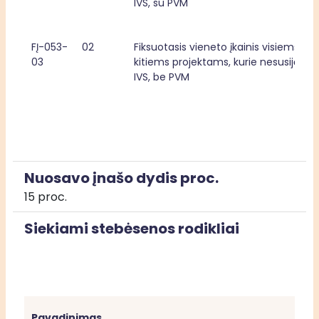
IVS, su PVM
FĮ-053-
02
Fiksuotasis vieneto įkainis visiems 
03
kitiems projektams, kurie nesusiję su 
IVS, be PVM
Nuosavo įnašo dydis proc.
15 proc.
Siekiami stebėsenos rodikliai
Pavadinimas