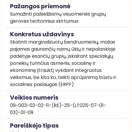
Pažangos priemonė
Sumažinti pažeidžiamų visuomenės grupių 
gerovės teritorinius skirtumus
Konkretus uždavinys
Skatinti marginalizuotų bendruomenių, mažas 
pajamas gaunančių namų ūkių ir nepalankioje 
padėtyje esančių grupių, įskaitant specialiųjų 
poreikių turinčius asmenis, socialinę ir 
ekonominę įtrauktį vykdant integruotus 
veiksmus, be kita ko, teikti aprūpinimą būstu ir 
socialines paslaugas (ERPF)
Veiklos numeris
09-003-02-02-11-(RE)-25-(LT025-07-01-
03)-01-09
Pareiškėjo tipas