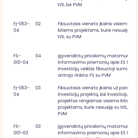
IVS, be PVM
FĮ-053-
02
Fiksuotasis vieneto įkainis visiems 
04
kitiems projektams, kurie nesusiję su 
IVS, su PVM
FS-
04
Įgyvendintų privalomų matomumo ir 
001-04
informavimo priemonių apie ES fondų
investicijų veiklas fiksuotoji suma, 
antrojo rinkino FS su PVM
FĮ-053-
03
Fiksuotasis vieneto įkainis už parengtą
04
investicijų projektą, kai investicijų 
projektas rengiamas visiems kitiems 
projektams, kurie nesusiję su IVS, su 
PVM
FS-
03
Įgyvendintų privalomų matomumo ir 
001-03
informavimo priemonių apie ES fondų