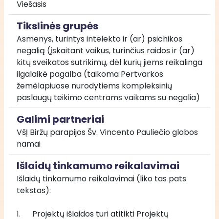
Viešasis
Tikslinės grupės
Asmenys, turintys intelekto ir (ar) psichikos 
negalią (įskaitant vaikus, turinčius raidos ir (ar) 
kitų sveikatos sutrikimų, dėl kurių jiems reikalinga 
ilgalaikė pagalba (taikoma Pertvarkos 
žemėlapiuose nurodytiems kompleksinių 
paslaugų teikimo centrams vaikams su negalia)
Galimi partneriai
VšĮ Biržų parapijos Šv. Vincento Pauliečio globos 
namai
Išlaidų tinkamumo reikalavimai
Išlaidų tinkamumo reikalavimai (liko tas pats 
tekstas):
1. 	Projektų išlaidos turi atitikti Projektų 