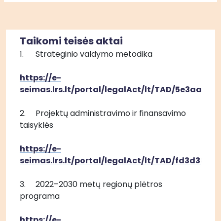
Taikomi teisės aktai
1.	Strateginio valdymo metodika
https://e-
seimas.lrs.lt/portal/legalAct/lt/TAD/5e3aa19
2.	Projektų administravimo ir finansavimo 
taisyklės
https://e-
seimas.lrs.lt/portal/legalAct/lt/TAD/fd3d384
3.	2022–2030 metų regionų plėtros 
programa
https://e-