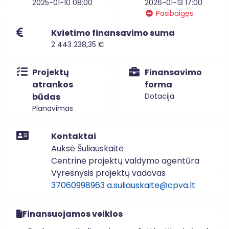
2025-01-10 08:00
2026-01-13 17:00
Pasibaigęs
Kvietimo finansavimo suma
2 443 238,35 €
Projektų
Finansavimo
atrankos
forma
būdas
Dotacija
Planavimas
Kontaktai
Auksė Šuliauskaitė
Centrinė projektų valdymo agentūra
Vyresnysis projektų vadovas
37060998963
a.suliauskaite@cpva.lt
Finansuojamos veiklos