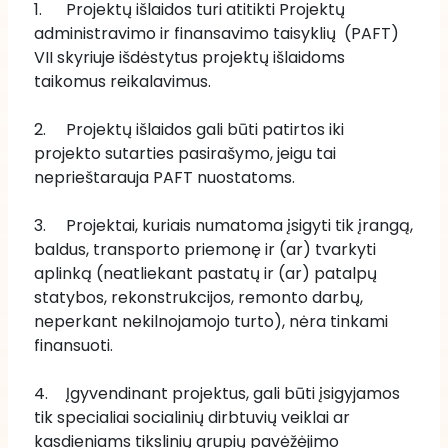
1. 	Projektų išlaidos turi atitikti Projektų 
administravimo ir finansavimo taisyklių  (PAFT) 
VII skyriuje išdėstytus projektų išlaidoms 
taikomus reikalavimus.
2.	Projektų išlaidos gali būti patirtos iki 
projekto sutarties pasirašymo, jeigu tai 
neprieštarauja PAFT nuostatoms.
3.	Projektai, kuriais numatoma įsigyti tik įrangą, 
baldus, transporto priemonę ir (ar) tvarkyti 
aplinką (neatliekant pastatų ir (ar) patalpų 
statybos, rekonstrukcijos, remonto darbų, 
neperkant nekilnojamojo turto), nėra tinkami 
finansuoti.
4.	Įgyvendinant projektus, gali būti įsigyjamos 
tik specialiai socialinių dirbtuvių veiklai ar 
kasdieniams tikslinių grupių pavėžėjimo 