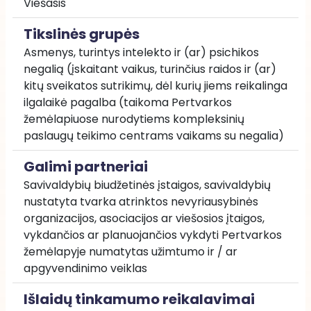
Viešasis
Tikslinės grupės
Asmenys, turintys intelekto ir (ar) psichikos 
negalią (įskaitant vaikus, turinčius raidos ir (ar) 
kitų sveikatos sutrikimų, dėl kurių jiems reikalinga 
ilgalaikė pagalba (taikoma Pertvarkos 
žemėlapiuose nurodytiems kompleksinių 
paslaugų teikimo centrams vaikams su negalia)
Galimi partneriai
Savivaldybių biudžetinės įstaigos, savivaldybių 
nustatyta tvarka atrinktos nevyriausybinės 
organizacijos, asociacijos ar viešosios įtaigos, 
vykdančios ar planuojančios vykdyti Pertvarkos 
žemėlapyje numatytas užimtumo ir / ar 
apgyvendinimo veiklas
Išlaidų tinkamumo reikalavimai