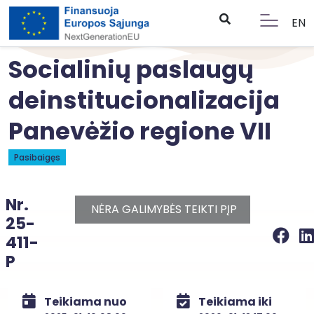
EN
Socialinių paslaugų
deinstitucionalizacija
Panevėžio regione VII
Pasibaigęs
Nr.
NĖRA GALIMYBĖS TEIKTI PĮP
25-
411-
P
Teikiama nuo
Teikiama iki