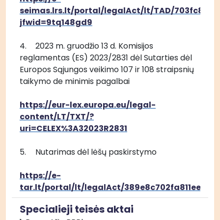
seimas.lrs.lt/portal/legalAct/lt/TAD/703fc80
jfwid=9tq148gd9
4.	2023 m. gruodžio 13 d. Komisijos 
reglamentas (ES) 2023/2831 dėl Sutarties dėl 
Europos Sąjungos veikimo 107 ir 108 straipsnių 
taikymo de minimis pagalbai  
https://eur-lex.europa.eu/legal-
content/LT/TXT/?
uri=CELEX%3A32023R2831
5.	Nutarimas dėl lėšų paskirstymo
https://e-
tar.lt/portal/lt/legalAct/389e8c702fa811ee9d
Specialieji teisės aktai