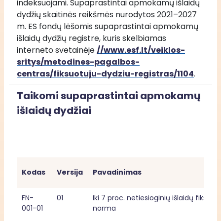
indeksuojami. Supaprastintai apmokamų išlaidų 
dydžių skaitinės reikšmės nurodytos 2021–2027 
m. ES fondų lėšomis supaprastintai apmokamų 
išlaidų dydžių registre, kuris skelbiamas 
interneto svetainėje 
//www.esf.lt/veiklos-
sritys/metodines-pagalbos-
centras/fiksuotuju-dydziu-registras/1104
.
Taikomi supaprastintai apmokamų
išlaidų dydžiai
Kodas
Versija
Pavadinimas
FN-
01
Iki 7 proc. netiesioginių išlaidų fiksuotoj
001-01
norma