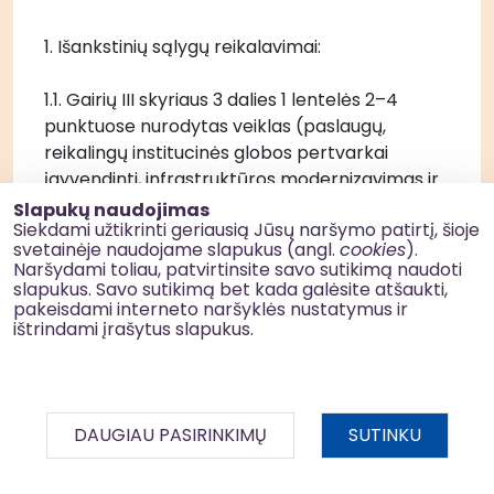
1. Išankstinių sąlygų reikalavimai:
1.1. Gairių III skyriaus 3 dalies 1 lentelės 2–4 
punktuose nurodytas veiklas (paslaugų, 
reikalingų institucinės globos pertvarkai 
įgyvendinti, infrastruktūros modernizavimas ir 
plėtra; nestacionarių socialinių paslaugų 
Slapukų naudojimas
Siekdami užtikrinti geriausią Jūsų naršymo patirtį, šioje
infrastruktūros modernizavimas ir plėtra, 
svetainėje naudojame slapukus (angl.
cookies
).
siekiant didinti gyventojų socialinę gerovę; 
Naršydami toliau, patvirtinsite savo sutikimą naudoti
socialinių paslaugų įstaigų senyvo amžiaus 
slapukus. Savo sutikimą bet kada galėsite atšaukti,
pakeisdami interneto naršyklės nustatymus ir
asmenims infrastruktūros modernizavimas ir 
ištrindami įrašytus slapukus.
plėtra) įgyvendinantys projektai gali būti 
finansuojami, jei yra įgyvendinta išankstinė 
sąlyga „Patvirtintose regionų plėtros planų 
pažangos priemonėse numatytos veiklos, 
DAUGIAU PASIRINKIMŲ
SUTINKU
skirtos institucinės globos pertvarkai 
įgyvendinti, ir iki 2022 m. liepos 1 d. yra parengti 
BDAR