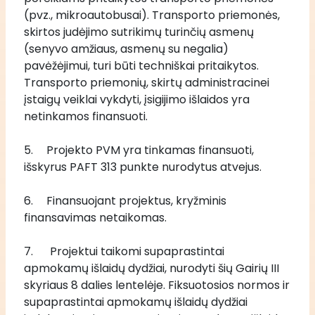
(pvz., mikroautobusai). Transporto priemonės, 
skirtos judėjimo sutrikimų turinčių asmenų 
(senyvo amžiaus, asmenų su negalia) 
pavėžėjimui, turi būti techniškai pritaikytos. 
Transporto priemonių, skirtų administracinei 
įstaigų veiklai vykdyti, įsigijimo išlaidos yra 
netinkamos finansuoti.
5.	Projekto PVM yra tinkamas finansuoti, 
išskyrus PAFT 313 punkte nurodytus atvejus.
6.	Finansuojant projektus, kryžminis 
finansavimas netaikomas.
7.      Projektui taikomi supaprastintai 
apmokamų išlaidų dydžiai, nurodyti šių Gairių III 
skyriaus 8 dalies lentelėje. Fiksuotosios normos ir 
supaprastintai apmokamų išlaidų dydžiai 