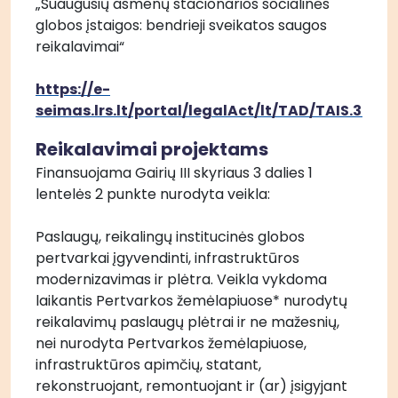
„Suaugusių asmenų stacionarios socialinės 
globos įstaigos: bendrieji sveikatos saugos 
reikalavimai“
https://e-
seimas.lrs.lt/portal/legalAct/lt/TAD/TAIS.3927
Reikalavimai projektams
Finansuojama Gairių III skyriaus 3 dalies 1 
lentelės 2 punkte nurodyta veikla: 
Paslaugų, reikalingų institucinės globos 
pertvarkai įgyvendinti, infrastruktūros 
modernizavimas ir plėtra. Veikla vykdoma 
laikantis Pertvarkos žemėlapiuose* nurodytų 
reikalavimų paslaugų plėtrai ir ne mažesnių, 
nei nurodyta Pertvarkos žemėlapiuose, 
infrastruktūros apimčių, statant, 
rekonstruojant, remontuojant ir (ar) įsigyjant 