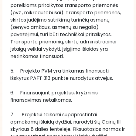
poreikiams pritaikytos transporto priemonės 
(pvz., mikroautobusai). Transporto priemonės, 
skirtos judėjimo sutrikimų turinčių asmenų 
(senyvo amžiaus, asmenų su negalia) 
pavėžėjimui, turi būti techniškai pritaikytos. 
Transporto priemonių, skirtų administracinei 
įstaigų veiklai vykdyti, įsigijimo išlaidos yra 
netinkamos finansuoti.
5.	Projekto PVM yra tinkamas finansuoti, 
išskyrus PAFT 313 punkte nurodytus atvejus.
6.	Finansuojant projektus, kryžminis 
finansavimas netaikomas.
7.      Projektui taikomi supaprastintai 
apmokamų išlaidų dydžiai, nurodyti šių Gairių III 
skyriaus 8 dalies lentelėje. Fiksuotosios normos ir 