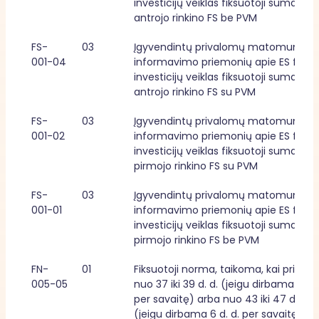
investicijų veiklas fiksuotoji suma, 
antrojo rinkino FS be PVM
FS-
03
Įgyvendintų privalomų matomumo ir 
001-04
informavimo priemonių apie ES fondų
investicijų veiklas fiksuotoji suma, 
antrojo rinkino FS su PVM
FS-
03
Įgyvendintų privalomų matomumo ir 
001-02
informavimo priemonių apie ES fondų
investicijų veiklas fiksuotoji suma, 
pirmojo rinkino FS su PVM
FS-
03
Įgyvendintų privalomų matomumo ir 
001-01
informavimo priemonių apie ES fondų
investicijų veiklas fiksuotoji suma, 
pirmojo rinkino FS be PVM
FN-
01
Fiksuotoji norma, taikoma, kai priklaus
005-05
nuo 37 iki 39 d. d. (jeigu dirbama 5 d. d
per savaitę) arba nuo 43 iki 47 d. d. 
(jeigu dirbama 6 d. d. per savaitę) 