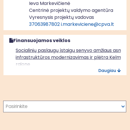
Ieva Markevičienė
Centrinė projektų valdymo agentūra
Vyresnysis projektų vadovas
37063987802
i.markeviciene@cpva.lt
Finansuojamos veiklos
Socialinių paslaugų įstaigų senyvo amžiaus asmen
infrastruktūros modernizavimas ir plėtra Kelmės
rajone
Daugiau
Paieška
Pasirinkite