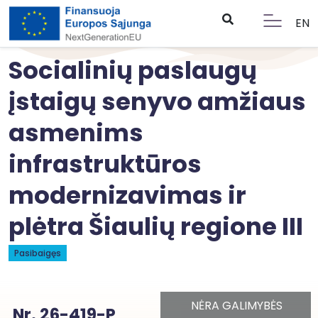
EN
Socialinių paslaugų
įstaigų senyvo amžiaus
asmenims
infrastruktūros
modernizavimas ir
plėtra Šiaulių regione III
Pasibaigęs
NĖRA GALIMYBĖS
Nr. 26-419-P