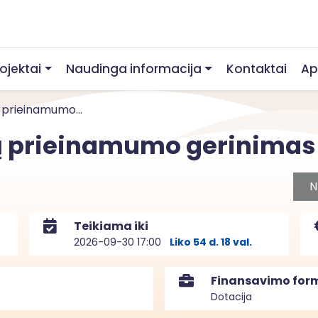
rojektai
Naudinga informacija
Kontaktai
Ap
 prieinamumo...
ų prieinamumo gerinimas T
N
Teikiama iki
2026-09-30 17:00
Liko 54 d. 18 val.
Finansavimo for
Dotacija