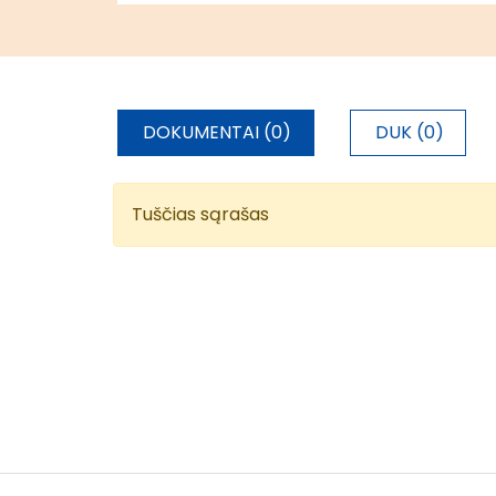
DOKUMENTAI (0)
DUK (0)
Tuščias sąrašas