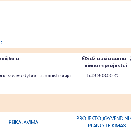
lt
reiškėjai
Didžiausia suma
vienam projektui
jono savivaldybės administracija
548 803,00 €
PROJEKTO ĮGYVENDIN
REIKALAVIMAI
PLANO TEIKIMAS