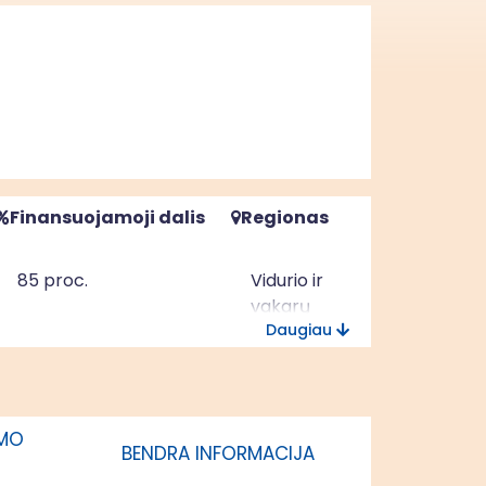
Finansuojamoji dalis
Regionas
85 proc.
Vidurio ir
vakarų
Daugiau
Lietuvos
regionas
IMO
BENDRA INFORMACIJA