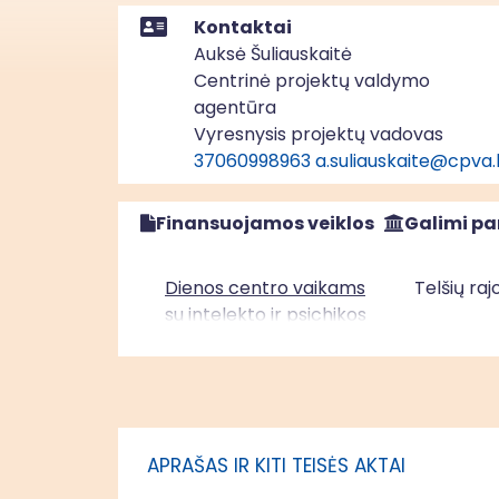
Kontaktai
Auksė Šuliauskaitė
Centrinė projektų valdymo
agentūra
Vyresnysis projektų vadovas
37060998963
a.suliauskaite@cpva.
Finansuojamos veiklos
Galimi pa
Dienos centro vaikams
Telšių ra
su intelekto ir psichikos
negalia ir jų šeimoms
sukūrimas Telšių rajono
savivaldybėje
APRAŠAS IR KITI TEISĖS AKTAI