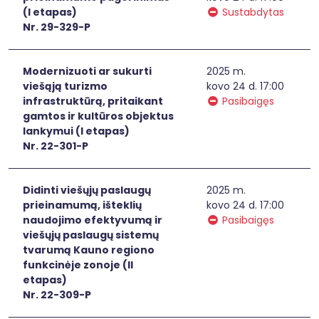
(I etapas)
Sustabdytas
Nr. 29-329-P
Modernizuoti ar sukurti
2025 m.
viešąją turizmo
kovo 24 d. 17:00
infrastruktūrą, pritaikant
Pasibaigęs
gamtos ir kultūros objektus
lankymui (I etapas)
Nr. 22-301-P
Didinti viešųjų paslaugų
2025 m.
prieinamumą, išteklių
kovo 24 d. 17:00
naudojimo efektyvumą ir
Pasibaigęs
viešųjų paslaugų sistemų
tvarumą Kauno regiono
funkcinėje zonoje (II
etapas)
Nr. 22-309-P