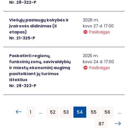
Nr. 28-322-P
Viešųjų paslaugų kokybės ir
2026 m.
įvairovės didinimas (II
kovo 27 d. 17:00
etapas)
Pasibaigęs
Nr. 21-325-P
Paskatinti regionų,
2025 m.
funkcinių zonų, savivaldybių
kovo 24 d. 17:00
ir miestų ekonominį augimą
Pasibaigęs
pasitelkiant jų turimus
išteklius
Nr. 28-323-P
1
…
52
53
54
55
56
…
87