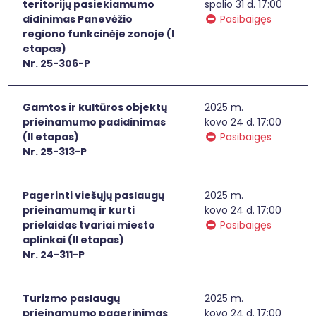
teritorijų pasiekiamumo
spalio 31 d. 17:00
didinimas Panevėžio
Pasibaigęs
regiono funkcinėje zonoje (I
etapas)
Nr. 25-306-P
Gamtos ir kultūros objektų
2025 m.
prieinamumo padidinimas
kovo 24 d. 17:00
(II etapas)
Pasibaigęs
Nr. 25-313-P
Pagerinti viešųjų paslaugų
2025 m.
prieinamumą ir kurti
kovo 24 d. 17:00
prielaidas tvariai miesto
Pasibaigęs
aplinkai (II etapas)
Nr. 24-311-P
Turizmo paslaugų
2025 m.
prieinamumo pagerinimas
kovo 24 d. 17:00