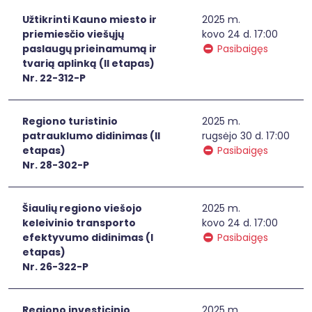
Užtikrinti Kauno miesto ir
2025 m.
priemiesčio viešųjų
kovo 24 d. 17:00
paslaugų prieinamumą ir
Pasibaigęs
tvarią aplinką (II etapas)
Nr. 22-312-P
Regiono turistinio
2025 m.
patrauklumo didinimas (II
rugsėjo 30 d. 17:00
etapas)
Pasibaigęs
Nr. 28-302-P
Šiaulių regiono viešojo
2025 m.
keleivinio transporto
kovo 24 d. 17:00
efektyvumo didinimas (I
Pasibaigęs
etapas)
Nr. 26-322-P
Regiono investicinio
2025 m.