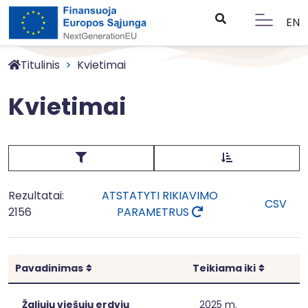
EN
Titulinis
Kvietimai
Kvietimai
Rezultatai:
ATSTATYTI RIKIAVIMO
CSV
2156
PARAMETRUS
Rikiuoti
Rikiuoti
Pavadinimas
Teikiama iki
Žaliųjų viešųjų erdvių
2025 m.