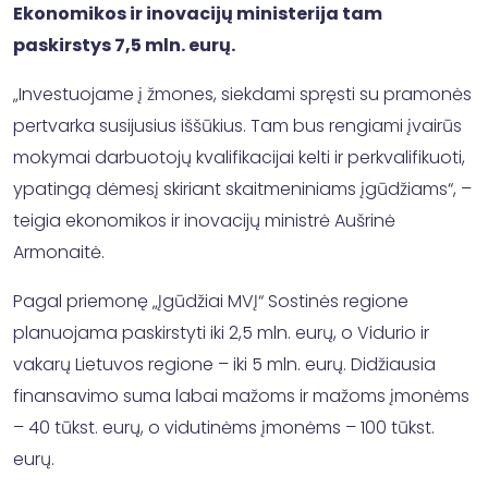
Ekonomikos ir inovacijų ministerija tam
paskirstys 7,5 mln. eurų.
„Investuojame į žmones, siekdami spręsti su pramonės
pertvarka susijusius iššūkius. Tam bus rengiami įvairūs
mokymai darbuotojų kvalifikacijai kelti ir perkvalifikuoti,
ypatingą dėmesį skiriant skaitmeniniams įgūdžiams“, –
teigia ekonomikos ir inovacijų ministrė Aušrinė
Armonaitė.
Pagal priemonę „Įgūdžiai MVĮ“ Sostinės regione
planuojama paskirstyti iki 2,5 mln. eurų, o Vidurio ir
vakarų Lietuvos regione – iki 5 mln. eurų. Didžiausia
finansavimo suma labai mažoms ir mažoms įmonėms
– 40 tūkst. eurų, o vidutinėms įmonėms – 100 tūkst.
eurų.