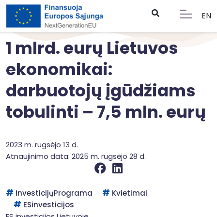
EN
1 mlrd. eurų Lietuvos
ekonomikai:
darbuotojų įgūdžiams
tobulinti – 7,5 mln. eurų
2023 m. rugsėjo 13 d.
Atnaujinimo data: 2025 m. rugsėjo 28 d.
InvesticijųPrograma
Kvietimai
ESinvesticijos
ES investicijos Lietuvoje