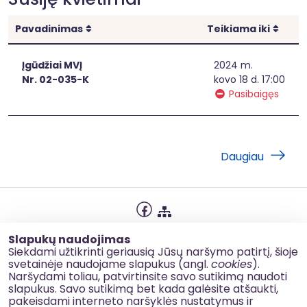
Rikiuoti
Rikiu
Pavadinimas
Teikiama iki
Įgūdžiai MVĮ
2024 m.
Nr. 02-035-K
kovo 18 d. 17:00
Pasibaigęs
Daugiau
Privatumo politika
Slapukų naudojimas
Slapukų naudojimas
Siekdami užtikrinti geriausią Jūsų naršymo patirtį, šioje
svetainėje naudojame slapukus (angl.
cookies
).
Korupcijos prevencija
Naršydami toliau, patvirtinsite savo sutikimą naudoti
slapukus. Savo sutikimą bet kada galėsite atšaukti,
Kontaktai
pakeisdami interneto naršyklės nustatymus ir