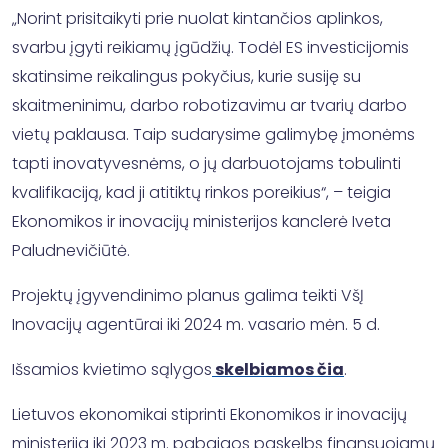
„Norint prisitaikyti prie nuolat kintančios aplinkos,
svarbu įgyti reikiamų įgūdžių. Todėl ES investicijomis
skatinsime reikalingus pokyčius, kurie susiję su
skaitmeninimu, darbo robotizavimu ar tvarių darbo
vietų paklausa. Taip sudarysime galimybę įmonėms
tapti inovatyvesnėms, o jų darbuotojams tobulinti
kvalifikaciją, kad ji atitiktų rinkos poreikius“, – teigia
Ekonomikos ir inovacijų ministerijos kanclerė Iveta
Paludnevičiūtė.
Projektų įgyvendinimo planus galima teikti VšĮ
Inovacijų agentūrai iki 2024 m. vasario mėn. 5 d.
Išsamios kvietimo sąlygos
skelbiamos čia
.
Lietuvos ekonomikai stiprinti Ekonomikos ir inovacijų
ministerija iki 2023 m. pabaigos paskelbs finansuojamų