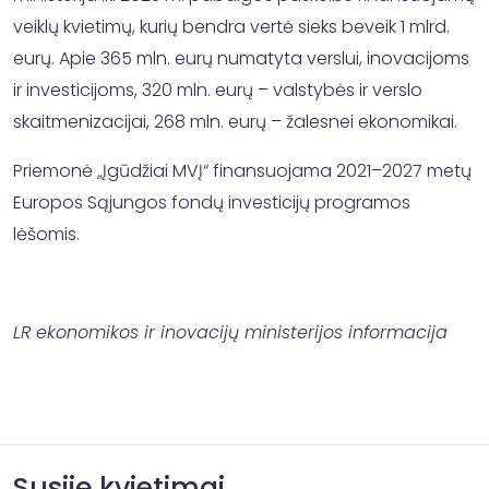
veiklų kvietimų, kurių bendra vertė sieks beveik 1 mlrd.
eurų. Apie 365 mln. eurų numatyta verslui, inovacijoms
ir investicijoms, 320 mln. eurų – valstybės ir verslo
skaitmenizacijai, 268 mln. eurų – žalesnei ekonomikai.
Priemonė „Įgūdžiai MVĮ“ finansuojama 2021–2027 metų
Europos Sąjungos fondų investicijų programos
lėšomis.
LR ekonomikos ir inovacijų ministerijos informacija
Susiję kvietimai