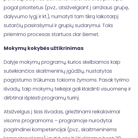
pagal prioritetus (pvz., atsižvelgiant į amžiaus grupę,
dalyvumo lygį ir kt.), numatyti tam tikrą laikotarpį
sutarčių pasirašymui ir grupių sudarymui. Toks
priėmimo procesas startuos dar šiemet.
Mokymų kokybės užtikrinimas
Dalyje mokymų programų, kurios skelbiamos kaip
suteikiančios skaitmeninių įgūdžių, nustatytas
pagrįstumo trūkumas tokioms žymoms. Pasak tyrimo
išvadų, taip mokymų teikėjai gali klaidinti visuomenę ir
dirbtinai išplėsti programų turinį.
Atsižvelgus į šias išvadas, griežtinami reikalavimai
visoms programoms – programoje nurodytai
pagrindinei kompetencijai (pvz., skaitmeninėms