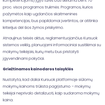
kompetencijoms) įgyti turės būti skiriama bent 70
proc. visos programos trukmės. Programos, kurios
pažymėtos kaip ugdančios skaitmenines
kompetencijas, bus papildomai įvertintos, ar atitinka
kriterijus dėl šios žymos priskyrimo.
Atnaujinus teisės aktus, reglamentuojančius Kursuok
sistemos veiklą, planuojami informaciniai susitikimai su
mokymų teikėjais, kurių metu bus pristatyti
įgyvendinami pokyčiai.
Griežtinamos kainodaros taisyklės
Nustatyta, kad daliai Kursuok platformoje siūlomų
mokymų kainoms trūksta pagrįstumo – mokymų
teikėjai neprivalo detalizuoti, kaip sudaroma mokymų
kaina.