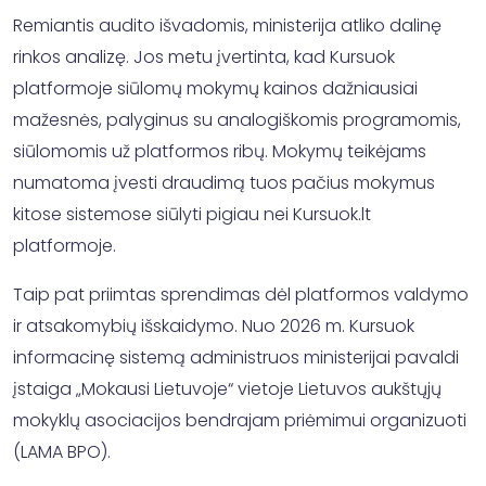
Remiantis audito išvadomis, ministerija atliko dalinę
rinkos analizę. Jos metu įvertinta, kad Kursuok
platformoje siūlomų mokymų kainos dažniausiai
mažesnės, palyginus su analogiškomis programomis,
siūlomomis už platformos ribų. Mokymų teikėjams
numatoma įvesti draudimą tuos pačius mokymus
kitose sistemose siūlyti pigiau nei Kursuok.lt
platformoje.
Taip pat priimtas sprendimas dėl platformos valdymo
ir atsakomybių išskaidymo. Nuo 2026 m. Kursuok
informacinę sistemą administruos ministerijai pavaldi
įstaiga „Mokausi Lietuvoje“ vietoje Lietuvos aukštųjų
mokyklų asociacijos bendrajam priėmimui organizuoti
(LAMA BPO).