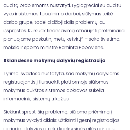
auditą problemoms nustatyti. Lygiagrečiai su auditu
vyko ir sistemos tobulinimo darbai, siūlymus teikė
darbo grupė, todėl didžioji dalis problemų jau
išspręstos. Kursuok finansavimą atnaujinti preliminariai
planuojame paskutinį metų ketvirtį“, – sako švietimo,
mokslo ir sporto ministrė Raminta Popovienė.
Sklandesnė mokymų dalyvių registracija
Tyrimo išvadose nustatyta, kad mokymų dalyviams
registruojantis į Kursuok.lt platformoje siūlomus
mokymus aukštos sistemos apkrovos sukelia
informacinių sistemų trikdžius.
Siekiant spręsti šią problemą, siūloma priėmimą į
mokymus vykdyti ciklais: užtikrinti ilgesnį registracijos
periodą, dalyvius atrinkti konkursinės eilės principu