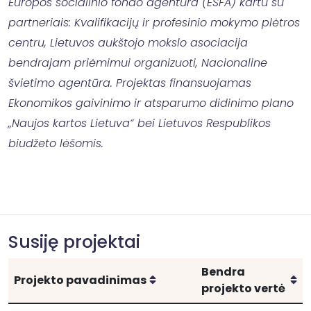
Europos socialinio fondo agentūra (ESFA) kartu su
partneriais: Kvalifikacijų ir profesinio mokymo plėtros
centru, Lietuvos aukštojo mokslo asociacija
bendrajam priėmimui organizuoti, Nacionaline
švietimo agentūra. Projektas finansuojamas
Ekonomikos gaivinimo ir atsparumo didinimo plano
„Naujos kartos Lietuva“ bei Lietuvos Respublikos
biudžeto lėšomis.
Susiję projektai
Bendra
Rikiuoti
Ri
Projekto pavadinimas
projekto vertė