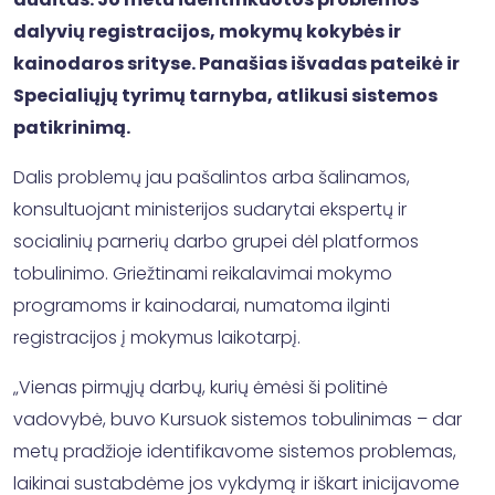
dalyvių registracijos, mokymų kokybės ir
kainodaros srityse. Panašias išvadas pateikė ir
Specialiųjų tyrimų tarnyba, atlikusi sistemos
patikrinimą.
Dalis problemų jau pašalintos arba šalinamos,
konsultuojant ministerijos sudarytai ekspertų ir
socialinių parnerių darbo grupei dėl platformos
tobulinimo. Griežtinami reikalavimai mokymo
programoms ir kainodarai, numatoma ilginti
registracijos į mokymus laikotarpį.
„Vienas pirmųjų darbų, kurių ėmėsi ši politinė
vadovybė, buvo Kursuok sistemos tobulinimas – dar
metų pradžioje identifikavome sistemos problemas,
laikinai sustabdėme jos vykdymą ir iškart inicijavome