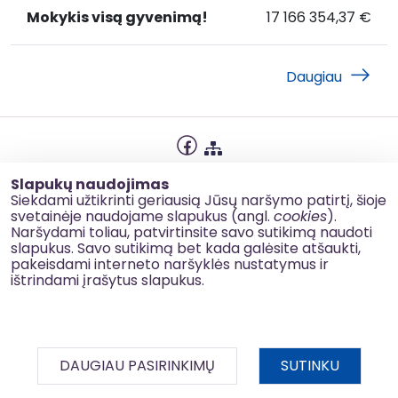
Mokykis visą gyvenimą!
17 166 354,37 €
Mokykis
Mokykis visą gyve
visą
gyvenimą!
Daugiau
Privatumo politika
Slapukų naudojimas
Slapukų naudojimas
Siekdami užtikrinti geriausią Jūsų naršymo patirtį, šioje
svetainėje naudojame slapukus (angl.
cookies
).
Korupcijos prevencija
Naršydami toliau, patvirtinsite savo sutikimą naudoti
slapukus. Savo sutikimą bet kada galėsite atšaukti,
Kontaktai
pakeisdami interneto naršyklės nustatymus ir
ištrindami įrašytus slapukus.
© 2026 esinvesticijos.lt
DAUGIAU PASIRINKIMŲ
SUTINKU