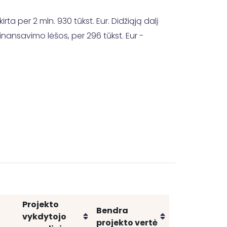
a per 2 mln. 930 tūkst. Eur. Didžiąją dalį
inansavimo lėšos, per 296 tūkst. Eur -
Projekto
Bendra
Rikiuoti
Rikiuoti
vykdytojo
projekto vertė