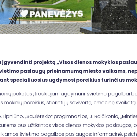
 įgyvendinti projektą „Visos dienos mokyklos pasl
nį švietimo paslaugų prieinamumą miesto vaikams, nep
ant specialiuosius ugdymosi poreikius turinčius moks
iemonių paketas įtraukiajam ugdymui ir švietimo pagalbai
s mokinių poreikius, stiprinti jų savivertę, emocinę sveikat
pniūno, „Saulėtekio“ progimnazijos, J. Balčikonio, „Minties“ in
 kuriems bus užtikrintos visos dienos mokyklos paslaugos, 
eikiamos švietimo pagalbos paslaugos: informacinė, psicho