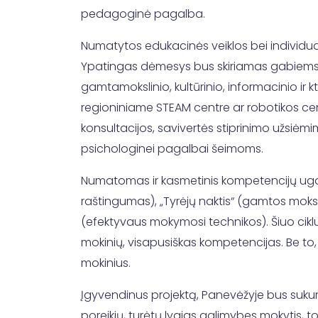
pedagoginė pagalba.
Numatytos edukacinės veiklos bei individua
Ypatingas dėmesys bus skiriamas gabiems 
gamtamokslinio, kultūrinio, informacinio ir kt
regioniniame STEAM centre ar robotikos ce
konsultacijos, savivertės stiprinimo užsiėm
psichologinei pagalbai šeimoms.
Numatomas ir kasmetinis kompetencijų ugdymo
raštingumas), „Tyrėjų naktis“ (gamtos mokslų
(efektyvaus mokymosi technikos). Šiuo ciklu 
mokinių, visapusiškas kompetencijas. Be 
mokinius.
Įgyvendinus projektą, Panevėžyje bus sukurt
poreikių, turėtų lygias galimybes mokytis, to