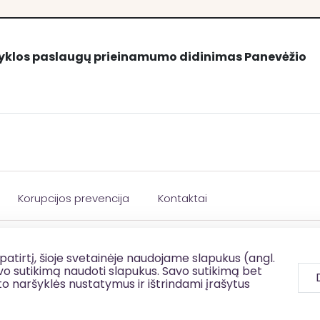
yklos paslaugų prieinamumo didinimas Panevėžio
amumo didinimas Panevėžio mieste“
Korupcijos prevencija
Kontaktai
patirtį, šioje svetainėje naudojame slapukus (angl.
savo sutikimą naudoti slapukus. Savo sutikimą bet
to naršyklės nustatymus ir ištrindami įrašytus