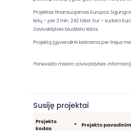
Projektas finansuojamas Europos Sąjungos fon
lėšų – per 2 mln. 242 tūkst. Eur – sudaro Eu
Savivaldybės biudžeto lėšos.
Projektą įgyvendinti ketinama per trejus me
Panevėžio miesto savivaldybės informaci
Susiję projektai
Projekto
Rikiuoti
Projekto pavadini
kodas