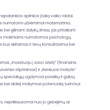
palankios aplinkos įtaką vaiko raidai.
ems numatomi užsiėmimai matematinio,
 bei gilinant dalykų žinias, jas pritaikant
tiems mokiniams numatomos psichologų
s bus skiriamas ir tėvų konsultavimui bei
as „Investuoju į savo ateitį“ (finansinis
vertės stiprinimas) ir „Renkuosi mokytis“
ių specialiųjų ugdymosi poreikių ir gabių
bei didelį mokymosi potencialą turinčius
nys, nepriklausomai nuo jo gebėjimų ar