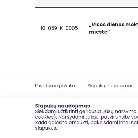
„Visos dienos mok
10-059-K-0005
„Visos dienos mokyklos paslaugų priein
„Visos
mieste“
dienos
mokyklos
paslaugų
prieinamumo
didinimas
Panevėžio
mieste“
Privatumo politika
Slapukų naudojimas
© 2026 esinvesticijos.lt
Slapukų naudojimas
Siekdami užtikrinti geriausią Jūsų naršymo 
cookies
). Naršydami toliau, patvirtinsite 
kada galėsite atšaukti, pakeisdami interne
slapukus.
BDAR