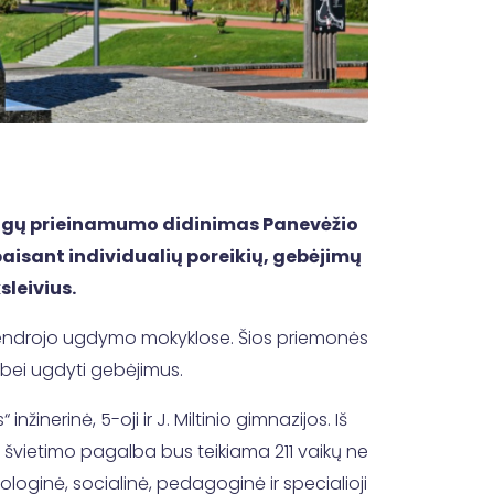
augų prieinamumo didinimas Panevėžio
aisant individualių poreikių, gebėjimų
leivius.
 bendrojo ugdymo mokyklose. Šios priemonės
ą bei ugdyti gebėjimus.
žinerinė, 5-oji ir J. Miltinio gimnazijos. Iš
o švietimo pagalba bus teikiama 211 vaikų ne
loginė, socialinė, pedagoginė ir specialioji