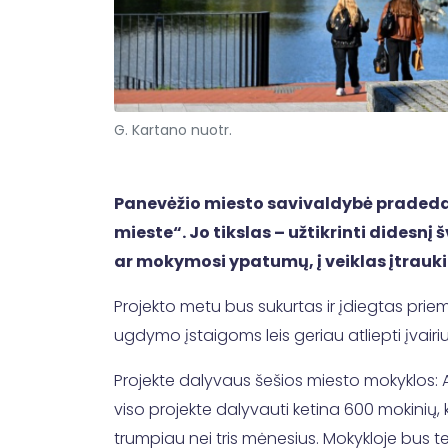
G. Kartano nuotr.
Panevėžio miesto savivaldybė pradeda
mieste“. Jo tikslas – užtikrinti dides
ar mokymosi ypatumų, į veiklas įtrauki
Projekto metu bus sukurtas ir įdiegtas pr
ugdymo įstaigoms leis geriau atliepti įvairiu
Projekte dalyvaus šešios miesto mokyklos: A. Li
viso projekte dalyvauti ketina 600 mokinių,
trumpiau nei tris mėnesius. Mokykloje bus t