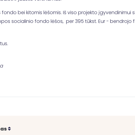
do bei kitomis lėšomis. Iš viso projekto įgyvendinimui skirt
ropos socialinio fondo lėšos, per 395 tūkst. Eur - bendrojo f
tus.
ja
Rikiuoti
mas