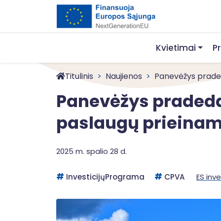
Kvietimai
P
Titulinis
Naujienos
Panevėžys pradeda
Panevėžys pradeda
paslaugų prieinam
2025 m. spalio 28 d.
InvesticijųPrograma
CPVA
ES inve