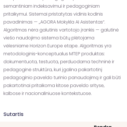
semantiniam indeksavimui ir pedagoginiam 
pritaikymui. Sistemai pristatytas vidinis kodinis

pavadinimas — „AGORA Mokykla AI Asistentas“.

Algoritmas nėra galutinis vartotojo įrankis — galutinė 
viešo naudojimo sistema būtų plėtojama

vėlesniame Horizon Europe etape. Algoritmas yra 
metodologinis-konceptualus MTEP produktas:

dokumentuota, testuota, perduodama techninė ir 
pedagoginė struktūra, kuri įgalina pakartotinį

pedagoginio paveldo turinio panaudojimą ir gali būti 
pakartotinai pritaikoma kitose paveldo srityse,

kalbose ir nacionaliniuose kontekstuose.
Sutartis