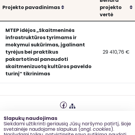
Bendra
Rikiuoti
R
Projekto pavadinimas
projekto
vertė
MTEP idėjos „Skaitmeninės
infrastruktūros tyrimams ir
mokymui sukūrimas, įgalinant
tyrėjus bei praktikus
29 410,76 €
MTEP
MTEP idėjos „
pakartotinai panaudoti
idėjos
skaitmenizuotą kultūros paveldo
„Skaitmeninės
turinį“ tikrinimas
infrastruktūros
tyrimams
ir
mokymui
sukūrimas,
įgalinant
Privatumo politika
Slapukų naudojimas
tyrėjus
Slapukų naudojimas
Siekdami užtikrinti geriausią Jūsų naršymo patirtį, šioje
bei
svetainėje naudojame slapukus (angl.
cookies
).
Korupcijos prevencija
Naršydami toliau, patvirtinsite savo sutikimą naudoti
praktikus