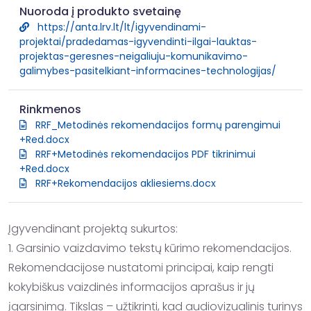
Nuoroda į produkto svetainę
https://anta.lrv.lt/lt/igyvendinami-
projektai/pradedamas-igyvendinti-ilgai-lauktas-
projektas-geresnes-neigaliuju-komunikavimo-
galimybes-pasitelkiant-informacines-technologijas/
Rinkmenos
RRF_Metodinės rekomendacijos formų parengimui
+Red.docx
RRF+Metodinės rekomendacijos PDF tikrinimui
+Red.docx
RRF+Rekomendacijos akliesiems.docx
Įgyvendinant projektą sukurtos:

1. Garsinio vaizdavimo tekstų kūrimo rekomendacijos. 

Rekomendacijose nustatomi principai, kaip rengti 
kokybiškus vaizdinės informacijos aprašus ir jų 
įgarsinimą. Tikslas – užtikrinti, kad audiovizualinis turinys 