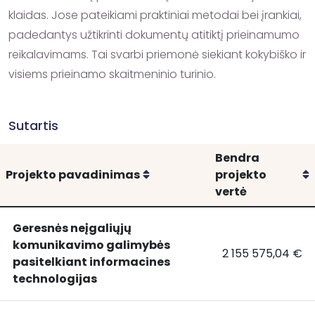
klaidas. Jose pateikiami praktiniai metodai bei įrankiai, 
padedantys užtikrinti dokumentų atitiktį prieinamumo 
reikalavimams. Tai svarbi priemonė siekiant kokybiško ir 
visiems prieinamo skaitmeninio turinio.
Sutartis
Bendra
Rikiuoti
R
Projekto pavadinimas
projekto
vertė
Geresnės neįgaliųjų
komunikavimo galimybės
2 155 575,04 €
Geresnės
Geresnės neįgali
pasitelkiant informacines
neįgaliųjų
technologijas
komunikavimo
galimybės