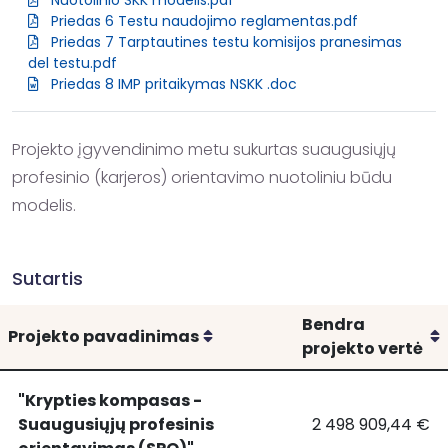
Nuotolinio SKK modelis.pdf
Priedas 6 Testu naudojimo reglamentas.pdf
Priedas 7 Tarptautines testu komisijos pranesimas
del testu.pdf
Priedas 8 IMP pritaikymas NSKK .doc
Projekto įgyvendinimo metu sukurtas suaugusiųjų 
profesinio (karjeros) orientavimo nuotoliniu būdu 
modelis.
Sutartis
Bendra
Rikiuoti
R
Projekto pavadinimas
projekto vertė
"Krypties kompasas -
Suaugusiųjų profesinis
2 498 909,44 €
"Krypties
"Krypties kompasa