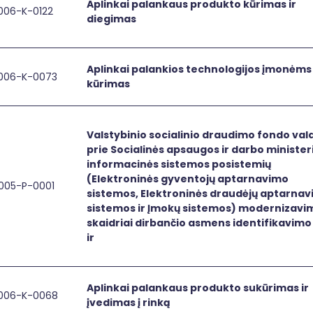
Aplinkai palankaus produkto kūrimas ir
006-K-0122
inkai palankaus produkto kūrimas ir diegimas
Aplinkai
diegimas
palankaus
produkto
kūrimas
Aplinkai palankios technologijos įmonėms
006-K-0073
ir
inkai palankios technologijos įmonėms kūrimas
Aplinkai
kūrimas
diegimas
palankios
technologijos
įmonėms
Valstybinio socialinio draudimo fondo va
kūrimas
prie Socialinės apsaugos ir darbo minister
informacinės sistemos posistemių
(Elektroninės gyventojų aptarnavimo
005-P-0001
stybinio socialinio draudimo fondo valdybos prie Socialin
Valstybinio
sistemos, Elektroninės draudėjų aptarna
socialinio
sistemos ir Įmokų sistemos) modernizavi
draudimo
skaidriai dirbančio asmens identifikavim
fondo
ir
valdybos
prie
Socialinės
Aplinkai palankaus produkto sukūrimas ir
006-K-0068
apsaugos
inkai palankaus produkto sukūrimas ir įvedimas į rinką
Aplinkai
įvedimas į rinką
ir