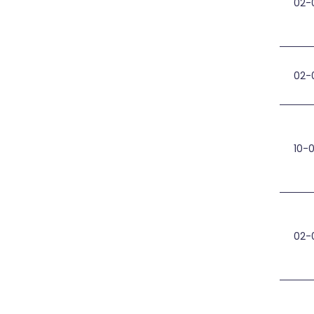
02-
Apl
02-
MB 
10-
Eks
02-
Apl