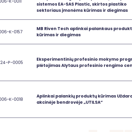
006-K-0011
plėtros
inkai palankaus produkto - inovatyvios kompleksinės gamy
Aplinkai
sistemos EA-SAS Plastic, skirtos plastiko
strategijos
palankaus
sektoriaus įmonėms kūrimas ir diegimas
rengimas
produkto
-
inovatyvios
MB Riven Tech aplinkai palankaus produk
006-K-0157
Riven Tech aplinkai palankaus produkto kūrimas ir diegim
MB
kompleksinės
kūrimas ir diegimas
Riven
gamybos
Tech
procesų
aplinkai
valdymo
palankaus
Eksperimentinių profesinio mokymo pro
sistemos
024-P-0005
perimentinių profesinio mokymo programų plėtojimas Alyt
Eksperimentinių
produkto
plėtojimas Alytaus profesinio rengimo ce
EA-
profesinio
kūrimas
SAS
mokymo
ir
Plastic,
programų
diegimas
skirtos
plėtojimas
plastiko
Alytaus
Aplinkai palankių produktų kūrimas Uždaro
sektoriaus
006-K-0018
inkai palankių produktų kūrimas Uždarojoje akcinėje bendr
Aplinkai
profesinio
akcinėje bendrovėje „UTILSA“
įmonėms
palankių
rengimo
kūrimas
produktų
centre
ir
kūrimas
diegimas
Uždarojoje