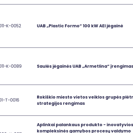
ir
išteklius
įdiegimas
naudojančių
(naudojimas)
energijos
įmonėje
gamybos
011-K-0052
UAB „Plastic Formo“ 100 kW AEI jėgainė
Vandens
 „Plastic Formo“ 100 kW AEI jėgainė
UAB
pajėgumų
filtravimo
„Plastic
diegimas
sistemos,
Formo“
UAB
UAB
100
“ANI
kW
Plast“
AEI
011-K-0089
jėgainė
Saulės jėgainės UAB „Armetlina“ įrengima
lės jėgainės UAB „Armetlina“ įrengimas
Saulės
jėgainės
UAB
„Armetlina“
įrengimas
Rokiškio miesto vietos veiklos grupės plėt
01-T-0016
iškio miesto vietos veiklos grupės plėtros strategijos reng
Rokiškio
strategijos rengimas
miesto
vietos
veiklos
Aplinkai palankaus produkto - inovatyvio
grupės
kompleksinės gamybos procesų valdymo