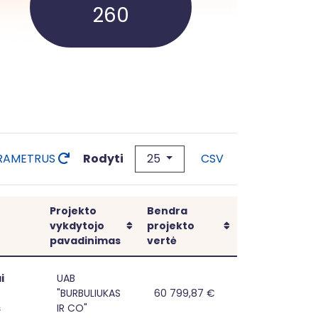
260
25
Rodyti
ARAMETRUS
CSV
Inve
Projekto
Bendra
Rikiuoti
Rikiuoti
vykdytojo
projekto
Nauj
pavadinimas
vertė
i
UAB
"BURBULIUKAS
60 799,87 €
ų junginių ar mineralų elementais produkto prototipo suk
Geriamojo
Geriamojo vandens praturtinto
s
IR CO"
vandens