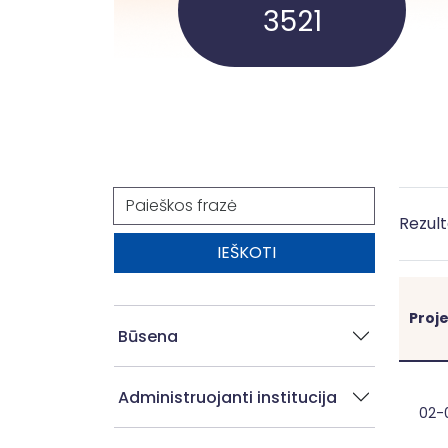
3521
Paieška
Rezult
Proj
Būsena
Administruojanti institucija
02-
Ger