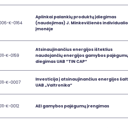
praturtinto
biologiškai
naudingų
Aplinkai palankių produktų įdiegimas
006-K-0164
organinių
(naudojimas) J. Minkevičienės individualio
inkai palankių produktų įdiegimas (naudojimas) J. Minkevič
Aplinkai
junginių
įmonėje
palankių
ar
produktų
mineralų
įdiegimas
elementais
(naudojimas)
Atsinaujinančius energijos išteklius
produkto
011-K-0159
J.
naudojančių energijos gamybos pajėgum
inaujinančius energijos išteklius naudojančių energijos 
Atsinaujinančius
prototipo
Minkevičienės
diegimas UAB “TIN CAP“
energijos
sukūrimas
individualioje
išteklius
įmonėje
naudojančių
Investicija į atsinaujinančius energijos šalt
011-K-0007
energijos
sticija į atsinaujinančius energijos šaltinius UAB „Valtronik
Investicija
UAB „Valtronika“
gamybos
į
pajėgumų
atsinaujinančius
diegimas
energijos
011-K-0012
AEI gamybos pajėgumų įrengimas
UAB
 gamybos pajėgumų įrengimas
AEI
šaltinius
“TIN
gamybos
UAB
CAP“
pajėgumų
„Valtronika“
įrengimas