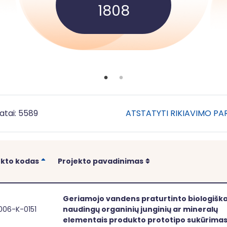
1808
atai: 5589
ATSTATYTI RIKIAVIMO P
Rikiuoti
Rikiuoti
ekto kodas
Projekto pavadinimas
Geriamojo vandens praturtinto biologiška
006-K-0151
naudingų organinių junginių ar mineralų
iamojo vandens praturtinto biologiškai naudingų organini
Geriamojo
elementais produkto prototipo sukūrima
vandens