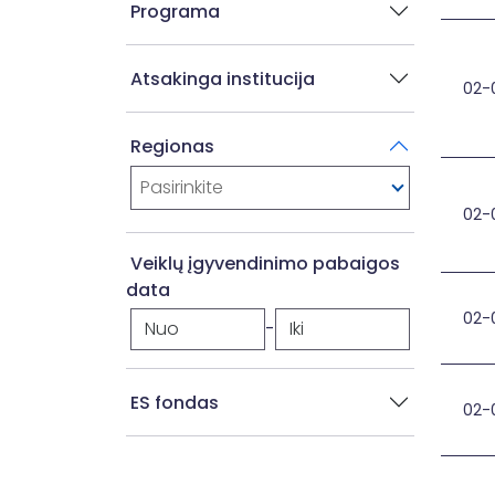
Programa
Atsakinga institucija
02-
Apl
Regionas
Pasirinkite
02-
Ats
Veiklų įgyvendinimo pabaigos
data
02-
-
Inve
ES fondas
02-
AEI