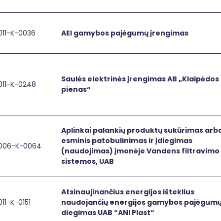
„Hampidjan
kodo
Baltic“
ir
investicijos
011-K-0036
į
AEI gamybos pajėgumų įrengimas
 gamybos pajėgumų įrengimas
AEI
fotovoltinę
gamybos
elektrinę
pajėgumų
įrengimas
Saulės elektrinės įrengimas AB „Klaipėdos
011-K-0248
lės elektrinės įrengimas AB „Klaipėdos pienas“
Saulės
pienas“
elektrinės
įrengimas
AB
„Klaipėdos
Aplinkai palankių produktų sukūrimas arb
pienas“
esminis patobulinimas ir įdiegimas
006-K-0064
inkai palankių produktų sukūrimas arba esminis patobulini
Aplinkai
(naudojimas) įmonėje Vandens filtravimo
palankių
sistemos, UAB
produktų
sukūrimas
arba
Atsinaujinančius energijos išteklius
11-K-0151
esminis
naudojančių energijos gamybos pajėgum
inaujinančius energijos išteklius naudojančių energijos g
Atsinaujinančius
patobulinimas
diegimas UAB “ANI Plast“
energijos