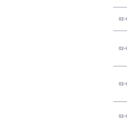
02-
AEI
02-
Sau
02-
Apl
02-0
Ats