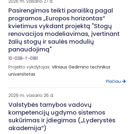
2026 m. vasario 27 d.
Pasirengimas teikti paraišką pagal
programos „Europos horizontas“
kvietimus vykdant projektą "Stogų
renovacijos modeliavimas, įvertinant
žalių stogų ir saulės modulių
panaudojimą"
10-038-T-0181
Projekto vykdytojas:
Vilniaus Gedimino technikos
universitetas
Plačiau
2026 m. vasario 26 d.
Valstybės tarnybos vadovų
kompetencijų ugdymo sistemos
sukūrimas ir įdiegimas („Lyderystės
akademija“)