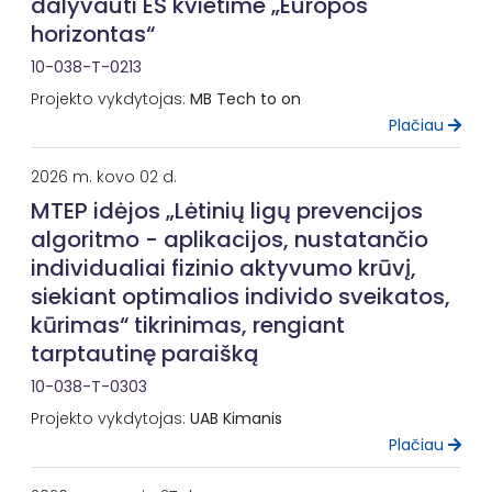
dalyvauti ES kvietime „Europos
horizontas“
10-038-T-0213
Projekto vykdytojas:
MB Tech to on
Plačiau
2026 m. kovo 02 d.
MTEP idėjos „Lėtinių ligų prevencijos
algoritmo - aplikacijos, nustatančio
individualiai fizinio aktyvumo krūvį,
siekiant optimalios individo sveikatos,
kūrimas“ tikrinimas, rengiant
tarptautinę paraišką
10-038-T-0303
Projekto vykdytojas:
UAB Kimanis
Plačiau