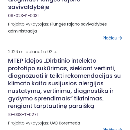
savivaldybėje
09-023-P-0031
Projekto vykdytojas:
Plungės rajono savivaldybės
administracija
Plačiau
2026 m. balandžio 02 d.
MTEP idėjos „Dirbtinio intelekto
prototipo sukūrimas, siekiant vertinti,
diagnozuoti ir teikti rekomendacijas su
klimato kaita susijusios alergijos
nustatymu, vertinimu, diagnostika ir
gydymo sprendimais“ tikrinimas,
rengiant tarptautinę paraišką
10-038-T-0271
Projekto vykdytojas:
UAB Koremeda