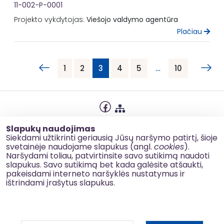
11-002-P-0001
Projekto vykdytojas:
Viešojo valdymo agentūra
Plačiau
1
2
3
4
5
…
10
Privatumo politika
Slapukų naudojimas
Slapukų naudojimas
Siekdami užtikrinti geriausią Jūsų naršymo patirtį, šioje
svetainėje naudojame slapukus (angl.
cookies
).
Korupcijos prevencija
Naršydami toliau, patvirtinsite savo sutikimą naudoti
slapukus. Savo sutikimą bet kada galėsite atšaukti,
Kontaktai
pakeisdami interneto naršyklės nustatymus ir
ištrindami įrašytus slapukus.
© 2026 esinvesticijos.lt