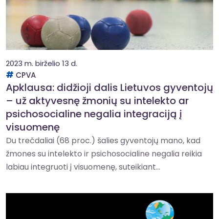
2023 m. birželio 13 d.
CPVA
Apklausa: didžioji dalis Lietuvos gyventojų
– už aktyvesnę žmonių su intelekto ar
psichosocialine negalia integraciją į
visuomenę
Du trečdaliai (68 proc.) šalies gyventojų mano, kad
žmones su intelekto ir psichosocialine negalia reikia
labiau integruoti į visuomenę, suteikiant...