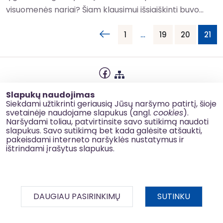
visuomenės nariai? Šiam klausimui išsiaiškinti buvo...
1
…
19
20
21
Privatumo politika
Slapukų naudojimas
Slapukų naudojimas
Siekdami užtikrinti geriausią Jūsų naršymo patirtį, šioje
svetainėje naudojame slapukus (angl.
cookies
).
Korupcijos prevencija
Naršydami toliau, patvirtinsite savo sutikimą naudoti
slapukus. Savo sutikimą bet kada galėsite atšaukti,
Kontaktai
pakeisdami interneto naršyklės nustatymus ir
ištrindami įrašytus slapukus.
© 2026 esinvesticijos.lt
DAUGIAU PASIRINKIMŲ
SUTINKU
BDAR