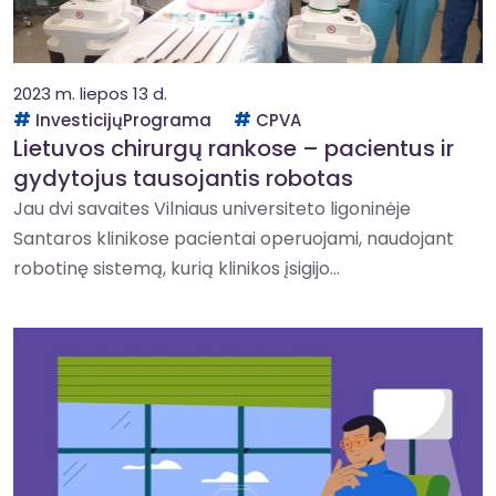
2023 m. liepos 13 d.
InvesticijųPrograma
CPVA
Lietuvos chirurgų rankose – pacientus ir
gydytojus tausojantis robotas
Jau dvi savaites Vilniaus universiteto ligoninėje
Santaros klinikose pacientai operuojami, naudojant
robotinę sistemą, kurią klinikos įsigijo...