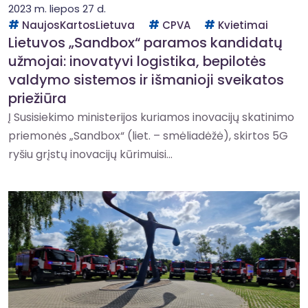
2023 m. liepos 27 d.
NaujosKartosLietuva
CPVA
Kvietimai
Lietuvos „Sandbox“ paramos kandidatų
užmojai: inovatyvi logistika, bepilotės
valdymo sistemos ir išmanioji sveikatos
priežiūra
Į Susisiekimo ministerijos kuriamos inovacijų skatinimo
priemonės „Sandbox“ (liet. – smėliadėžė), skirtos 5G
ryšiu grįstų inovacijų kūrimuisi...