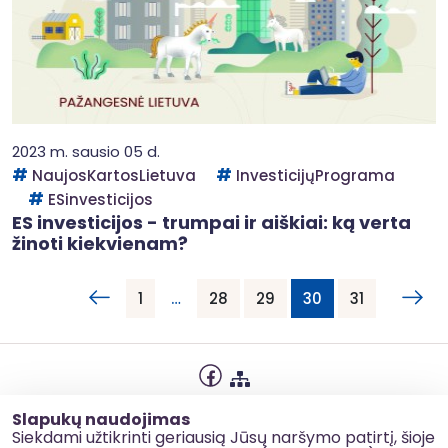
2023 m. sausio 05 d.
NaujosKartosLietuva
InvesticijųPrograma
ESinvesticijos
ES investicijos - trumpai ir aiškiai: ką verta
žinoti kiekvienam?
1
…
28
29
30
31
Privatumo politika
Slapukų naudojimas
Slapukų naudojimas
Siekdami užtikrinti geriausią Jūsų naršymo patirtį, šioje