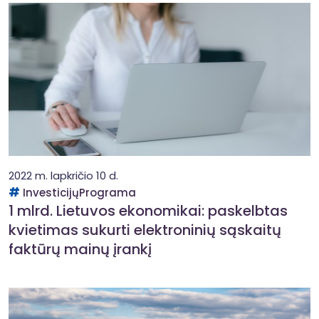
2022 m. lapkričio 10 d.
InvesticijųPrograma
1 mlrd. Lietuvos ekonomikai: paskelbtas
kvietimas sukurti elektroninių sąskaitų
faktūrų mainų įrankį