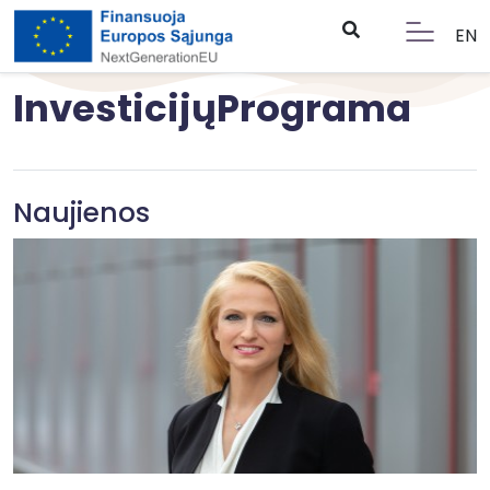
EN
InvesticijųPrograma
Naujienos