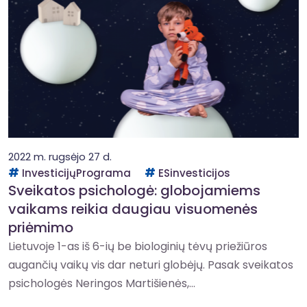
2022 m. rugsėjo 27 d.
InvesticijųPrograma
ESinvesticijos
Sveikatos psichologė: globojamiems
vaikams reikia daugiau visuomenės
priėmimo
Lietuvoje 1-as iš 6-ių be biologinių tėvų priežiūros
augančių vaikų vis dar neturi globėjų. Pasak sveikatos
psichologės Neringos Martišienės,...