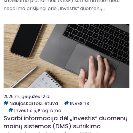
sąveikumo platformos (VIISP) sutrikimų šiuo metu
negalima prisijungi prie „Investis“ duomenų...
2026 m. gegužės 12 d.
NaujosKartosLietuva
INVESTIS
InvesticijųPrograma
Svarbi informacija dėl „Investis“ duomenų
mainų sistemos (DMS) sutrikimo