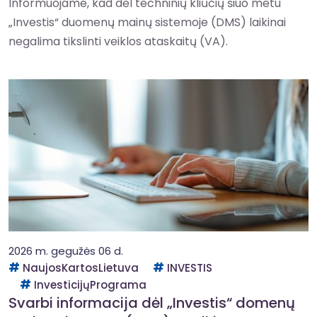
Informuojame, kad dėl techninių kliūčių šiuo metu
„Investis“ duomenų mainų sistemoje (DMS) laikinai
negalima tikslinti veiklos ataskaitų (VA).
2026 m. gegužės 06 d.
NaujosKartosLietuva
INVESTIS
InvesticijųPrograma
Svarbi informacija dėl „Investis“ domenų