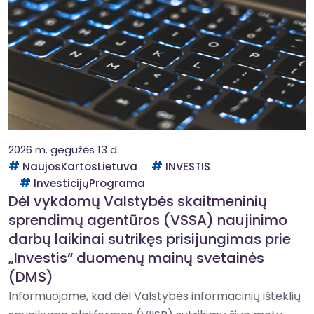
2026 m. gegužės 13 d.
NaujosKartosLietuva
INVESTIS
InvesticijųPrograma
Dėl vykdomų Valstybės skaitmeninių
sprendimų agentūros (VSSA) naujinimo
darbų laikinai sutrikęs prisijungimas prie
„Investis“ duomenų mainų svetainės
(DMS)
Informuojame, kad dėl Valstybės informacinių išteklių