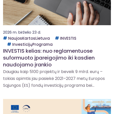
2026 m. birželio 23 d.
NaujosKartosLietuva
INVESTIS
InvesticijųPrograma
INVESTIS kelias: nuo reglamentuose
suformuoto įpareigojimo iki kasdien
naudojamo įrankio
Daugiau kaip 5100 projektų ir beveik 9 mlrd. eurų –
tokias apimtis jau pasiekė 2021–2027 metų Europos
Sąjungos (ES) fondų investicijų programa bei...