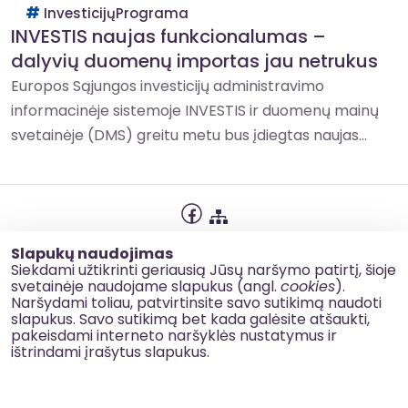
InvesticijųPrograma
INVESTIS naujas funkcionalumas –
dalyvių duomenų importas jau netrukus
Europos Sąjungos investicijų administravimo
informacinėje sistemoje INVESTIS ir duomenų mainų
svetainėje (DMS) greitu metu bus įdiegtas naujas...
Privatumo politika
Slapukų naudojimas
Slapukų naudojimas
Siekdami užtikrinti geriausią Jūsų naršymo patirtį, šioje
svetainėje naudojame slapukus (angl.
cookies
).
Korupcijos prevencija
Naršydami toliau, patvirtinsite savo sutikimą naudoti
slapukus. Savo sutikimą bet kada galėsite atšaukti,
Kontaktai
pakeisdami interneto naršyklės nustatymus ir
ištrindami įrašytus slapukus.
© 2026 esinvesticijos.lt