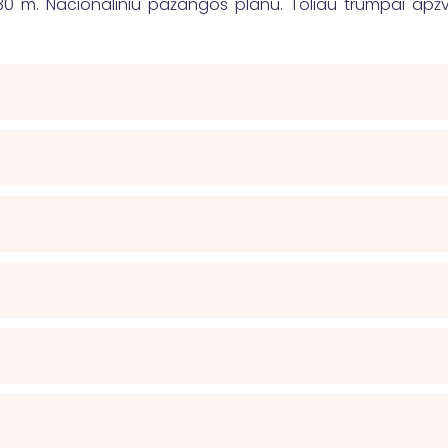
0 m. Nacionaliniu pažangos planu. Toliau trumpai apžv