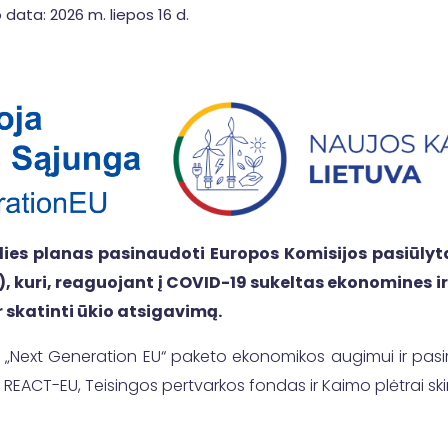
 data: 2026 m. liepos 16 d.
alies planas pasinaudoti Europos Komisijos pasiūl
, kuri, reaguojant į COVID-19 sukeltas ekonomines ir
r skatinti ūkio atsigavimą.
Next Generation EU“ paketo ekonomikos augimui ir pasir
 REACT-EU, Teisingos pertvarkos fondas ir Kaimo plėtrai s