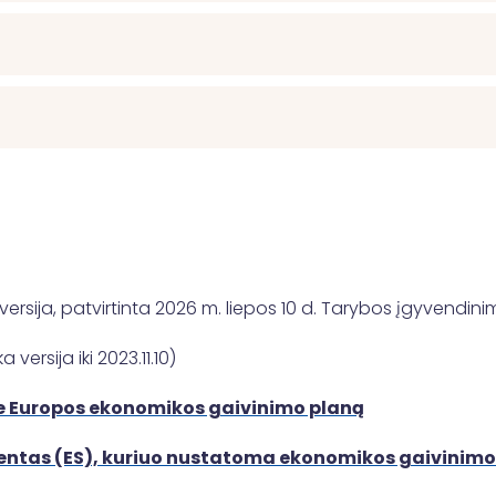
 versija, patvirtinta 2026 m. liepos 10 d. Tarybos įgyvendi
a versija iki 2023.11.10)
pie Europos ekonomikos gaivinimo planą
entas (ES), kuriuo nustatoma ekonomikos gaivinimo