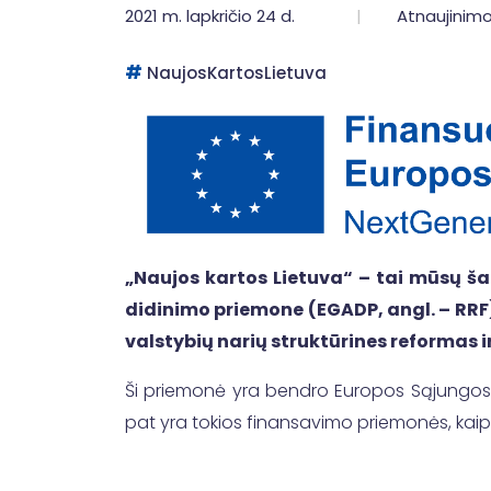
2021 m. lapkričio 24 d.
Atnaujinimo
NaujosKartosLietuva
„Naujos kartos Lietuva“ – tai mūsų š
didinimo priemone (EGADP, angl. – RRF)
valstybių narių struktūrines reformas i
Ši priemonė yra bendro Europos Sąjungos „
pat yra tokios finansavimo priemonės, kaip