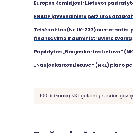
Europos Komisijos ir Lietuvos pasirašyt
EGADP įgyvendinimo peržiūros ataskai
T
eisės aktas (Nr. 1K-237) nustatantis 
finansavimo ir administravimo tvarką
Papildytas „Naujos kartos Lietuva“ (NK
„Naujos kartos Lietuva“ (NKL) plano p
100 didžiausių NKL galutinių naudos gavėj