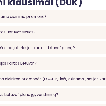
i klausimai (DUK)
parumo didinimo priemonė?
tos Lietuva“ tikslas?
ėšas pagal „Naujos kartos Lietuva“ planą?
ujos kartos Lietuva“?
mo didinimo priemonės (EGADP) lėšų skiriama „Naujos kart
tos Lietuva“ plano įgyvendinimą?