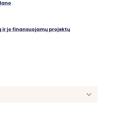
plano
 ir jo finansuojamų projektų