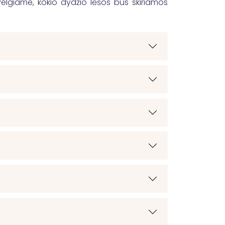
elgiame, kokio dydžio lėšos bus skiriamos