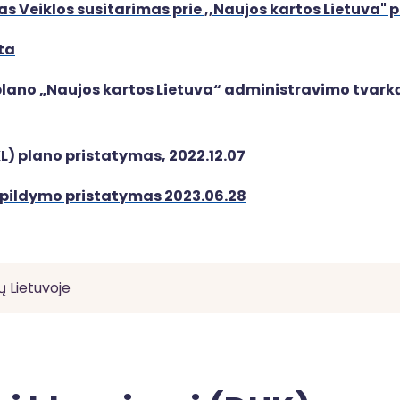
as Veiklos susitarimas prie ,,Naujos kartos Lietuva" 
ta
plano „Naujos kartos Lietuva“ administravimo tvarką
L) plano pristatymas, 2022.12.07
apildymo pristatymas 2023.06.28
ų Lietuvoje