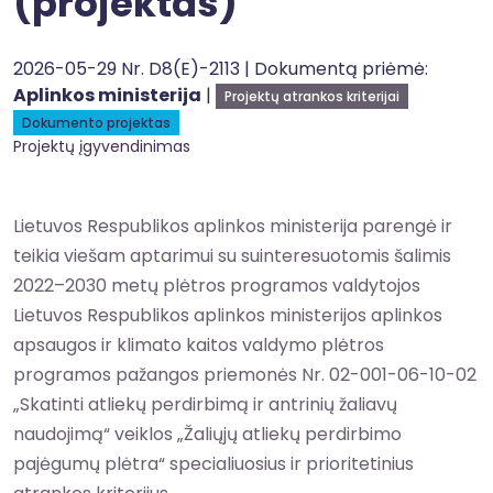
(projektas)
2026-05-29 Nr. D8(E)-2113 | Dokumentą priėmė:
Aplinkos ministerija
|
Projektų atrankos kriterijai
Dokumento projektas
Projektų įgyvendinimas
Lietuvos Respublikos aplinkos ministerija parengė ir
teikia viešam aptarimui su suinteresuotomis šalimis
2022–2030 metų plėtros programos valdytojos
Lietuvos Respublikos aplinkos ministerijos aplinkos
apsaugos ir klimato kaitos valdymo plėtros
programos pažangos priemonės Nr. 02-001-06-10-02
„Skatinti atliekų perdirbimą ir antrinių žaliavų
naudojimą“ veiklos „Žaliųjų atliekų perdirbimo
pajėgumų plėtra“ specialiuosius ir prioritetinius