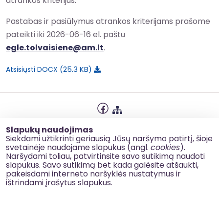
atrankos kriterijus.
Pastabas ir pasiūlymus atrankos kriterijams prašome
pateikti iki 2026-06-16 el. paštu
egle.tolvaisiene@am.lt
.
25.3 KB
Atsisiųsti DOCX
Privatumo politika
Slapukų naudojimas
Slapukų naudojimas
Siekdami užtikrinti geriausią Jūsų naršymo patirtį, šioje
svetainėje naudojame slapukus (angl.
cookies
).
Korupcijos prevencija
Naršydami toliau, patvirtinsite savo sutikimą naudoti
slapukus. Savo sutikimą bet kada galėsite atšaukti,
Kontaktai
pakeisdami interneto naršyklės nustatymus ir
ištrindami įrašytus slapukus.
© 2026 esinvesticijos.lt