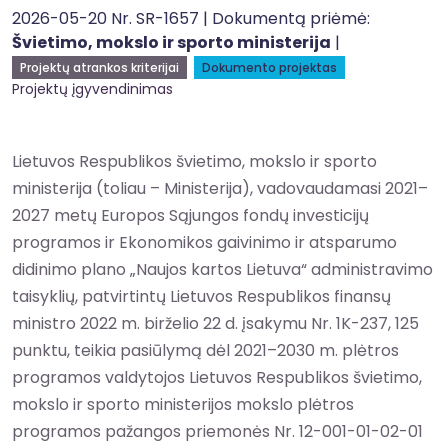
2026-05-20 Nr. SR-1657 | Dokumentą priėmė:
Švietimo, mokslo ir sporto ministerija
|
Projektų atrankos kriterijai
Dokumento projektas
Projektų įgyvendinimas
Lietuvos Respublikos švietimo, mokslo ir sporto
ministerija (toliau – Ministerija), vadovaudamasi 2021–
2027 metų Europos Sąjungos fondų investicijų
programos ir Ekonomikos gaivinimo ir atsparumo
didinimo plano „Naujos kartos Lietuva“ administravimo
taisyklių, patvirtintų Lietuvos Respublikos finansų
ministro 2022 m. birželio 22 d. įsakymu Nr. 1K-237, 125
punktu, teikia pasiūlymą dėl 2021–2030 m. plėtros
programos valdytojos Lietuvos Respublikos švietimo,
mokslo ir sporto ministerijos mokslo plėtros
programos pažangos priemonės Nr. 12-001-01-02-01