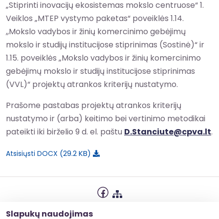
„Stiprinti inovacijų ekosistemas mokslo centruose“ 1.
Veiklos „MTEP vystymo paketas“ poveiklės 1.14.
,,Mokslo vadybos ir žinių komercinimo gebėjimų
mokslo ir studijų institucijose stiprinimas (Sostinė)“ ir
1.15. poveiklės „Mokslo vadybos ir žinių komercinimo
gebėjimų mokslo ir studijų institucijose stiprinimas
(VVL)“ projektų atrankos kriterijų nustatymo.
Prašome pastabas projektų atrankos kriterijų
nustatymo ir (arba) keitimo bei vertinimo metodikai
pateikti iki birželio 9 d. el. paštu
D.Stanciute@cpva.lt
.
29.2 KB
Atsisiųsti DOCX
Privatumo politika
Slapukų naudojimas