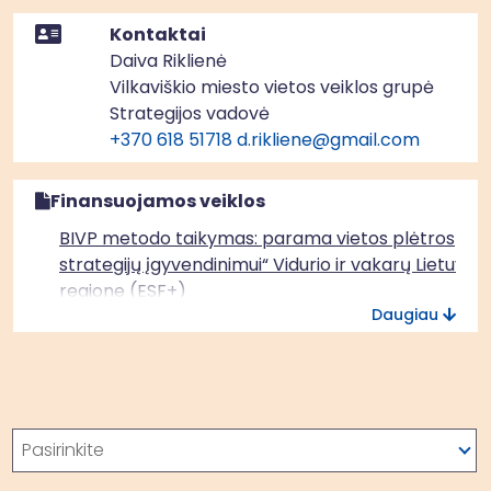
Kontaktai
Daiva Riklienė
Vilkaviškio miesto vietos veiklos grupė
Strategijos vadovė
+370 618 51718
d.rikliene@gmail.com
Finansuojamos veiklos
BIVP metodo taikymas: parama vietos plėtros
strategijų įgyvendinimui“ Vidurio ir vakarų Lietuvos
regione (ESF+)
Daugiau
Paieška
Pasirinkite