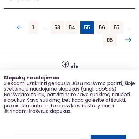
1
…
53
54
55
56
57
…
85
Privatumo politika
Slapukų naudojimas
Slapukų naudojimas
Siekdami užtikrinti geriausią Jūsų naršymo patirtį, šioje
svetainėje naudojame slapukus (angl.
cookies
).
Korupcijos prevencija
Naršydami toliau, patvirtinsite savo sutikimą naudoti
slapukus. Savo sutikimą bet kada galėsite atšaukti,
Kontaktai
pakeisdami interneto naršyklės nustatymus ir
ištrindami įrašytus slapukus.
© 2026 esinvesticijos.lt