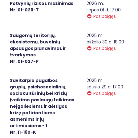
Potvynių rizikos mažinimas
2026 m.
Nr. 01-026-T
liepos 01 d. 17:00
Pasibaigęs
Saugomų teritorijų,
2025 m.
ekosistemų, buveinių
birželio 30 d. 18:00
apsaugos planavimas ir
Pasibaigęs
tvarkymas
Nr. 01-027-P
Savitarpio pagalbos
2025 m.
grupių, psichosocialinių,
sausio 29 d. 17:00
sociokultūrinių bei krizių
Pasibaigęs
įveikimo paslaugų teikimas
neįgaliesiems ir dėl ligos
krizę patiriantiems
asmenims ir jų
artimiesiems - 1
Nr. 11-160-K