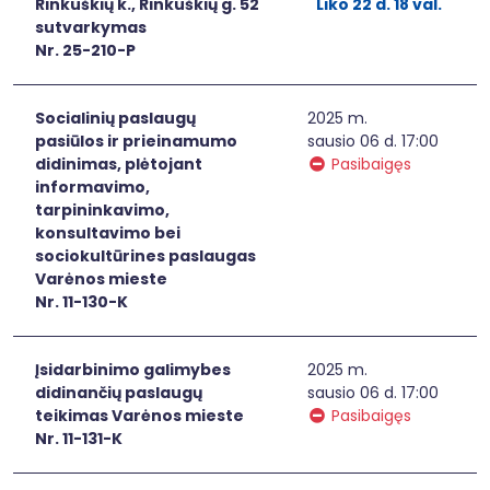
Rinkuškių k., Rinkuškių g. 52
Liko 22 d. 18 val.
sutvarkymas
Nr. 25-210-P
Socialinių paslaugų
2025 m.
pasiūlos ir prieinamumo
sausio 06 d. 17:00
didinimas, plėtojant
Pasibaigęs
informavimo,
tarpininkavimo,
konsultavimo bei
sociokultūrines paslaugas
Varėnos mieste
Nr. 11-130-K
Įsidarbinimo galimybes
2025 m.
didinančių paslaugų
sausio 06 d. 17:00
teikimas Varėnos mieste
Pasibaigęs
Nr. 11-131-K