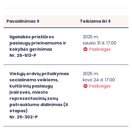
Rikiuoti
Rikiuoti
Pavadinimas
Teikiama iki
Ilgalaikės priežiūros
2025 m.
paslaugų prieinamumo ir
sausio 31 d. 17:00
kokybės gerinimas
Pasibaigęs
Nr. 25-513-P
Viešųjų erdvių pritaikymas
2025 m.
socialinėms veikloms,
kovo 24 d. 17:00
kultūrinių paslaugų
Pasibaigęs
įvairovės, miesto
reprezentacinių zonų
patrauklumo didinimas (II
etapas)
Nr. 25-302-P