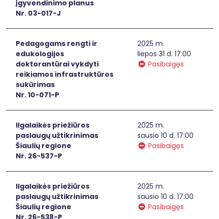
įgyvendinimo planus
Nr. 03-017-J
Pedagogams rengti ir
2025 m.
edukologijos
liepos 31 d. 17:00
doktorantūrai vykdyti
Pasibaigęs
reikiamos infrastruktūros
sukūrimas
Nr. 10-071-P
Ilgalaikės priežiūros
2025 m.
paslaugų užtikrinimas
sausio 10 d. 17:00
Šiaulių regione
Pasibaigęs
Nr. 26-537-P
Ilgalaikės priežiūros
2025 m.
paslaugų užtikrinimas
sausio 10 d. 17:00
Šiaulių regione
Pasibaigęs
Nr. 26-538-P