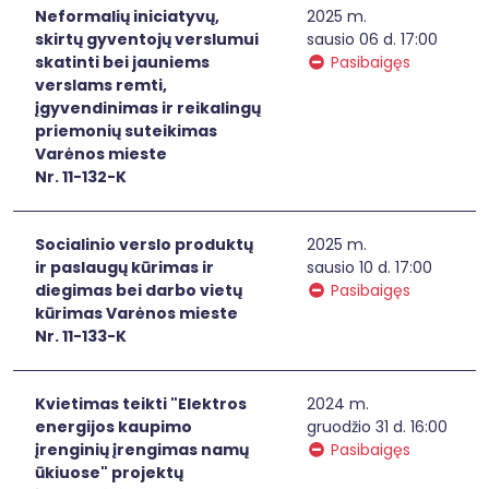
Neformalių iniciatyvų,
2025 m.
skirtų gyventojų verslumui
sausio 06 d. 17:00
skatinti bei jauniems
Pasibaigęs
verslams remti,
įgyvendinimas ir reikalingų
priemonių suteikimas
Varėnos mieste
Nr. 11-132-K
Socialinio verslo produktų
2025 m.
ir paslaugų kūrimas ir
sausio 10 d. 17:00
diegimas bei darbo vietų
Pasibaigęs
kūrimas Varėnos mieste
Nr. 11-133-K
Kvietimas teikti "Elektros
2024 m.
energijos kaupimo
gruodžio 31 d. 16:00
įrenginių įrengimas namų
Pasibaigęs
ūkiuose" projektų