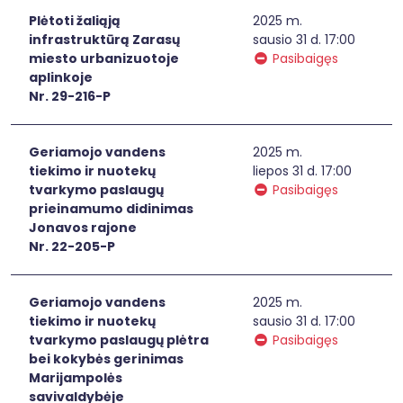
Plėtoti žaliąją
2025 m.
infrastruktūrą Zarasų
sausio 31 d. 17:00
miesto urbanizuotoje
Pasibaigęs
aplinkoje
Nr. 29-216-P
Geriamojo vandens
2025 m.
tiekimo ir nuotekų
liepos 31 d. 17:00
tvarkymo paslaugų
Pasibaigęs
prieinamumo didinimas
Jonavos rajone
Nr. 22-205-P
Geriamojo vandens
2025 m.
tiekimo ir nuotekų
sausio 31 d. 17:00
tvarkymo paslaugų plėtra
Pasibaigęs
bei kokybės gerinimas
Marijampolės
savivaldybėje