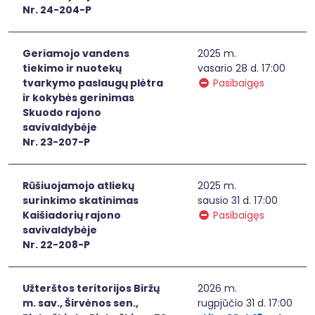
Nr. 24-204-P
Geriamojo vandens
2025 m.
tiekimo ir nuotekų
vasario 28 d. 17:00
tvarkymo paslaugų plėtra
Pasibaigęs
ir kokybės gerinimas
Skuodo rajono
savivaldybėje
Nr. 23-207-P
Rūšiuojamojo atliekų
2025 m.
surinkimo skatinimas
sausio 31 d. 17:00
Kaišiadorių rajono
Pasibaigęs
savivaldybėje
Nr. 22-208-P
Užterštos teritorijos Biržų
2026 m.
m. sav., Širvėnos sen.,
rugpjūčio 31 d. 17:00