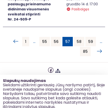
paslaugų prieinamumo
gruodžio 14 d. 17:00
didinimas visuomenės
Pasibaigęs
sveikatai stiprinti
Nr. 24-509-P
1
…
55
56
57
58
59
…
85
Privatumo politika
Slapukų naudojimas
Slapukų naudojimas
Siekdami užtikrinti geriausią Jūsų naršymo patirtį, šioje
svetainėje naudojame slapukus (angl.
cookies
).
Korupcijos prevencija
Naršydami toliau, patvirtinsite savo sutikimą naudoti
slapukus. Savo sutikimą bet kada galėsite atšaukti,
Kontaktai
pakeisdami interneto naršyklės nustatymus ir
ištrindami įrašytus slapukus.