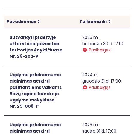
Rikiuoti
Rikiuoti
Pavadinimas
Teikiama iki
Sutvarkyti praeityje
2025 m.
užterštas ir pažeistas
balandžio 30 d. 17:00
teritorijas Anykščiuose
Pasibaigęs
Nr. 29-202-P
Ugdymo prieinamumo
2024 m.
didinimas atskirtį
gruodžio 31 d. 17:00
patiriantiems vaikams
Pasibaigęs
Biržų rajono bendrojo
ugdymo mokyklose
Nr. 25-008-P
Ugdymo prieinamumo
2025 m.
didinimas atskirtį
sausio 31 d. 17:00