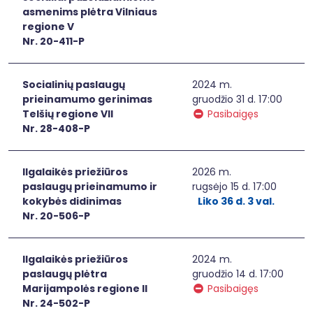
asmenims plėtra Vilniaus
regione V
Nr. 20-411-P
Socialinių paslaugų
2024 m.
prieinamumo gerinimas
gruodžio 31 d. 17:00
Telšių regione VII
Pasibaigęs
Nr. 28-408-P
Ilgalaikės priežiūros
2026 m.
paslaugų prieinamumo ir
rugsėjo 15 d. 17:00
kokybės didinimas
Liko 36 d. 3 val.
Nr. 20-506-P
Ilgalaikės priežiūros
2024 m.
paslaugų plėtra
gruodžio 14 d. 17:00
Marijampolės regione II
Pasibaigęs
Nr. 24-502-P