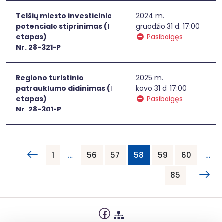
Telšių miesto investicinio
2024 m.
potencialo stiprinimas (I
gruodžio 31 d. 17:00
etapas)
Pasibaigęs
Nr. 28-321-P
Regiono turistinio
2025 m.
patrauklumo didinimas (I
kovo 31 d. 17:00
etapas)
Pasibaigęs
Nr. 28-301-P
1
…
56
57
58
59
60
…
85