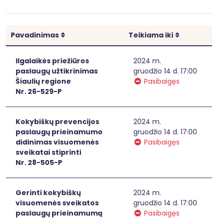
Rikiuoti
Rikiuoti
Pavadinimas
Teikiama iki
Ilgalaikės priežiūros
2024 m.
paslaugų užtikrinimas
gruodžio 14 d. 17:00
Šiaulių regione
Pasibaigęs
Nr. 26-529-P
Kokybiškų prevencijos
2024 m.
paslaugų prieinamumo
gruodžio 14 d. 17:00
didinimas visuomenės
Pasibaigęs
sveikatai stiprinti
Nr. 28-505-P
Gerinti kokybiškų
2024 m.
visuomenės sveikatos
gruodžio 14 d. 17:00
paslaugų prieinamumą
Pasibaigęs